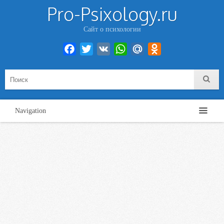
Pro-Psixology.ru
Сайт о психологии
Facebook
Twitter
VK
WhatsApp
Mail.Ru
Odnoklassniki
Navigation