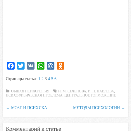
F
T
V
W
M
O
a
w
K
h
a
d
Страницы статьи:
1
2
3
4
5
6
c
i
a
i
n
e
t
t
l
o
ОБЩАЯ ПСИХОЛОГИЯ
И. М. СЕЧЕНОВА
,
И. П. ПАВЛОВА
,
ПСИХОФИЗИЧЕСКАЯ ПРОБЛЕМА
b
t
s
.
,
k
ЦЕНТРАЛЬНОЕ ТОРМОЖЕНИЕ
o
e
A
R
l
←
МОЗГ И ПСИХИКА
МЕТОДЫ ПСИХОЛОГИИ
→
o
r
p
u
a
k
p
s
s
Комментарий к статье