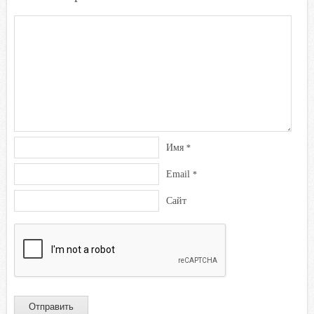
n
i
k
i
Имя
*
Email
*
Сайт