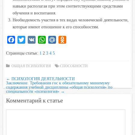
навыки располагая при этом соответствующими средствами
обучения и воспитания.
Необходимость участия в тех видах человеческой деятельности,
которые имеют отношение к его способностям.
F
T
V
W
M
O
a
w
K
h
a
d
Страницы статьи:
1
2
3
4
5
c
i
a
i
n
e
t
t
l
o
ОБЩАЯ ПСИХОЛОГИЯ
СПОСОБНОСТИ
b
t
s
.
k
←
ПСИХОЛОГИЯ ДЕЯТЕЛЬНОСТИ
o
e
A
R
l
Заключение. Требования гос к обязательному минимуму
o
r
p
u
a
содержания учебной дисциплины «общая психология» по
специальности «психология»
→
k
p
s
Комментарий к статье
s
n
i
k
i