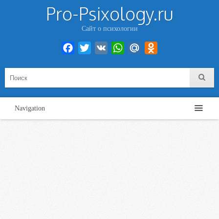
Pro-Psixology.ru
Сайт о психологии
Facebook
Twitter
VK
WhatsApp
Mail.Ru
Odnoklassniki
Navigation