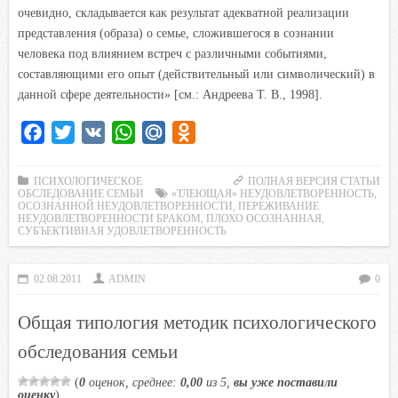
очевидно, складывается как результат адекватной реализации
представления (образа) о семье, сложившегося в сознании
человека под влиянием встреч с различными событиями,
составляющими его опыт (действительный или символический) в
данной сфере деятельности» [см.: Андреева Т. В., 1998].
F
T
V
W
M
O
a
w
K
h
a
d
c
i
a
i
n
ПСИХОЛОГИЧЕСКОЕ
ПОЛНАЯ ВЕРСИЯ СТАТЬИ
ОБСЛЕДОВАНИЕ СЕМЬИ
«ТЛЕЮЩАЯ» НЕУДОВЛЕТВОРЕННОСТЬ
,
e
t
t
l
o
ОСОЗНАННОЙ НЕУДОВЛЕТВОРЕННОСТИ
,
ПЕРЕЖИВАНИЕ
НЕУДОВЛЕТВОРЕННОСТИ БРАКОМ
,
ПЛОХО ОСОЗНАННАЯ
,
b
t
s
.
k
СУБЪЕКТИВНАЯ УДОВЛЕТВОРЕННОСТЬ
o
e
A
R
l
o
r
p
u
a
02.08.2011
ADMIN
0
k
p
s
s
Общая типология методик психологического
n
обследования семьи
i
(
0
оценок, среднее:
0,00
из 5,
вы уже поставили
k
оценку
)