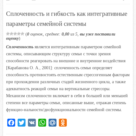
o
e
A
R
l
o
r
p
u
a
Сплоченность и гибкость как интегративные
k
p
s
параметры семейной системы
s
n
(
0
оценок, среднее:
0,00
из 5,
вы уже поставили
оценку
)
i
Сплоченность
является интегративным параметром семейной
k
системы, описывающим структуру семьи с точки зрения
i
способности реагировать на внешние и внутренние воздействия
[Карабанова О. А., 2001]: сплоченность семьи определяет
способность противостоять естественным стрессогенным факторам
при прохождении различных стадий жизненного цикла, а также
адекватность реакций семьи на вертикальные стрессоры.
Механизм сплоченности включает в себя в большей или меньшей
степени все параметры семьи, описанные выше, отражая степень
функцио-нальности/дисфункциональности семейной системы.
F
T
V
W
M
O
a
w
K
h
a
d