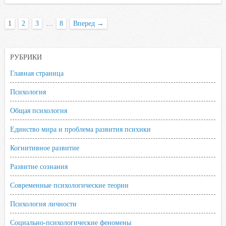
o
e
A
R
l
o
r
p
u
a
1
2
3
…
8
Вперед
→
k
p
s
s
РУБРИКИ
n
i
Главная страница
k
Психология
i
Общая психология
Единство мира и проблема развития психики
Когнитивное развитие
Развитие сознания
Современные психологические теории
Психология личности
Социально-психологические феномены