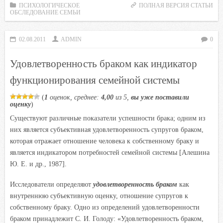
c
i
a
i
n
ПСИХОЛОГИЧЕСКОЕ
ПОЛНАЯ ВЕРСИЯ СТАТЬИ
ОБСЛЕДОВАНИЕ СЕМЬИ
e
t
t
l
o
b
t
s
.
k
02.08.2011
ADMIN
0
o
e
A
R
l
o
r
p
u
a
Удовлетворенность браком как индикатор
k
p
s
функционирования семейной системы
s
n
(
1
оценок, среднее:
4,00
из 5,
вы уже поставили
оценку
)
i
Существуют различные показатели успешности брака; одним из
k
них является субъективная удовлетворенность супругов браком,
i
которая отражает отношение человека к собственному браку и
является индикатором потребностей семейной системы [Алешина
Ю. Е. и др., 1987].
Исследователи определяют
удовлетворенность браком
как
внутреннюю субъективную оценку, отношение супругов к
собственному браку. Одно из определений удовлетворенности
браком принадлежит С. И. Голоду: «Удовлетворенность браком,