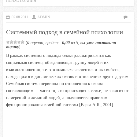
ПСИХОТЕРАПИЯ
b
t
s
.
k
o
e
A
R
l
02.08.2011
ADMIN
1
o
r
p
u
a
Системный подход в семейной психологии
k
p
s
s
(
0
оценок, среднее:
0,00
из 5,
вы уже поставили
n
оценку
)
i
В рамках системного подхода семья рассматривается как
социальная система, объединяющая группу людей и их
k
взаимоотношения, т.е. это комплекс элементов и их свойств,
i
находящихся в динамических связях и отношениях друг с другом.
Семейная система первична по отношению к своим
составляющим — часто то, что происходит в семье, не зависит от
намерений и желаний людей, а подчиняется правилам
функционирования семейной системы [Варга А.Я., 2001].