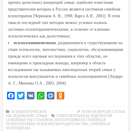
прочих целостных) концепций семьи, наиболее известным
представителем которых в России является системная семейная
психотерапия [Черников А. В., 1998; Варга А.Я., 2001]. В этом
смысле последний тип методик можно условно назвать
системно-психотерапевтическими, в отличие от клинико-
психологических как досистемных;
психосемантическими
,
родившимися и существующими на
стыке психологии, лингвистики, социологии, обслуживающими
прежде всего научные исследования в этих областях, но
имеющими и прикладные выходы, например в область
исследования так называемых имплицитных теорий семьи у
психологов-консультантов и семейных психотерапевтов [Лидере
А. Г., Минеева О.А., 2003, 2004].
F
T
V
W
M
O
a
w
K
h
a
d
c
i
a
i
n
ПСИХОЛОГИЧЕСКОЕ
ПОЛНАЯ ВЕРСИЯ СТАТЬИ
ОБСЛЕДОВАНИЕ СЕМЬИ
ГЕШТАЛЬТПОДХОД
,
ИДЕОЛОГИЯ
e
t
t
l
o
СЕМЕЙНЫХ РАССТАНОВОК
,
ИНТЕГРАТИВНАЯ СЕМЕЙНАЯ
ПСИХОТЕРАПИЯ
,
ПСИХОЛОГИЯ РОДИТЕЛЬСТВА
,
СЕМЕЙНАЯ
b
t
s
.
k
ПСИХОДРАМА