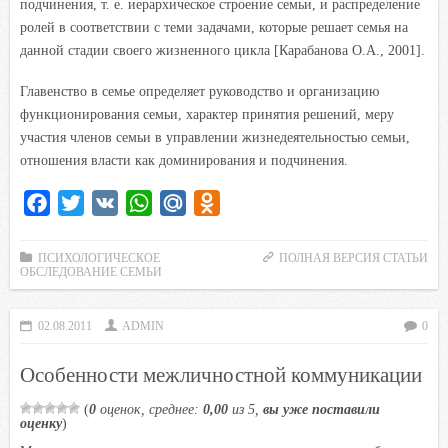
подчинения, т. е. иерархическое строение семьи, и распределение
i
ролей в соответствии с теми задачами, которые решает семья на
данной стадии своего жизненного цикла [Карабанова О.А., 2001].
Главенство в семье определяет руководство и организацию
функционирования семьи, характер принятия решений, меру
участия членов семьи в управлении жизнедеятельностью семьи,
отношения власти как доминирования и подчинения.
F
T
V
W
M
O
a
w
K
h
a
d
c
i
a
i
n
ПСИХОЛОГИЧЕСКОЕ
ПОЛНАЯ ВЕРСИЯ СТАТЬИ
ОБСЛЕДОВАНИЕ СЕМЬИ
e
t
t
l
o
b
t
s
.
k
02.08.2011
ADMIN
0
o
e
A
R
l
o
r
p
u
a
Особенности межличностной коммуникации
k
p
s
(
0
оценок, среднее:
0,00
из 5,
вы уже поставили
s
оценку
)
n