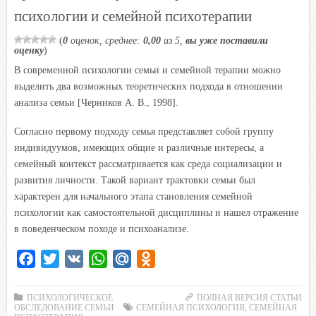
психологии и семейной психотерапии
n
i
(
0
оценок, среднее:
0,00
из 5,
вы уже поставили
k
оценку
)
i
В современной психологии семьи и семейной терапии можно
выделить два возможных теоретических подхода в отношении
анализа семьи [Черников А. В., 1998].
Согласно первому подходу семья представляет собой группу
индивидуумов, имеющих общие и различные интересы, а
семейный контекст рассматривается как среда социализации и
развития личности. Такой вариант трактовки семьи был
характерен для начального этапа становления семейной
психологии как самостоятельной дисциплины и нашел отражение
в поведенческом походе и психоанализе.
F
T
V
W
M
O
a
w
K
h
a
d
c
i
a
i
n
ПСИХОЛОГИЧЕСКОЕ
ПОЛНАЯ ВЕРСИЯ СТАТЬИ
ОБСЛЕДОВАНИЕ СЕМЬИ
СЕМЕЙНАЯ ПСИХОЛОГИЯ
,
СЕМЕЙНАЯ
e
t
t
l
o