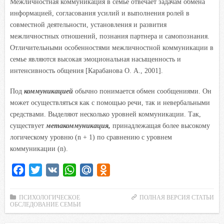
Межличностная коммуникация в семье отвечает задачам обмена
i
информацией, согласования усилий и выполнения ролей в
k
совместной деятельности, установления и развития
i
межличностных отношений, познания партнера и самопознания.
Отличительными особенностями межличностной коммуникации в
семье являются высокая эмоциональная насыщенность и
интенсивность общения [Карабанова О. А., 2001].
Под
коммуникацией
обычно понимается обмен сообщениями. Он
может осуществляться как с помощью речи, так и невербальными
средствами. Выделяют несколько уровней коммуникации. Так,
существует
метакоммуникация,
принадлежащая более высокому
логическому уровню (n + 1) по сравнению с уровнем
коммуникации (n).
F
T
V
W
M
O
a
w
K
h
a
d
c
i
a
i
n
ПСИХОЛОГИЧЕСКОЕ
ПОЛНАЯ ВЕРСИЯ СТАТЬИ
ОБСЛЕДОВАНИЕ СЕМЬИ
e
t
t
l
o
b
t
s
.
k