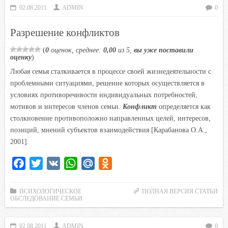
02.08.2011
ADMIN
0
o
e
A
R
l
o
r
p
u
a
Разрешение конфликтов
k
p
s
(
0
оценок, среднее:
0,00
из 5,
вы уже поставили
s
оценку
)
n
Любая семья сталкивается в процессе своей жизнедеятельности с
i
проблемными ситуациями, решение которых осуществляется в
k
условиях противоречивости индивидуальных потребностей,
i
мотивов и интересов членов семьи.
Конфликт
определяется как
столкновение противоположно направленных целей, интересов,
позиций, мнений субъектов взаимодействия [Карабанова О.А.,
2001].
F
T
V
W
M
O
a
w
K
h
a
d
c
i
a
i
n
ПСИХОЛОГИЧЕСКОЕ
ПОЛНАЯ ВЕРСИЯ СТАТЬИ
ОБСЛЕДОВАНИЕ СЕМЬИ
e
t
t
l
o
b
t
s
.
k
02.08.2011
ADMIN
0