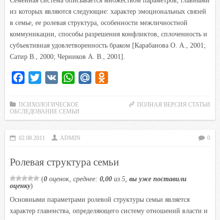
Семейная система описывается множеством параметров, главными
из которых являются следующие: характер эмоциональных связей
в семье, ее ролевая структура, особенности межличностной
коммуникации, способы разрешения конфликтов, сплоченность и
субъективная удовлетворенность браком [Карабанова О. А., 2001;
Сатир В., 2000; Черников А. В., 2001].
F
T
V
W
M
O
a
w
K
h
a
d
c
i
a
i
n
ПСИХОЛОГИЧЕСКОЕ
ПОЛНАЯ ВЕРСИЯ СТАТЬИ
ОБСЛЕДОВАНИЕ СЕМЬИ
e
t
t
l
o
b
t
s
.
k
02.08.2011
ADMIN
0
o
e
A
R
l
o
r
p
u
a
Ролевая структура семьи
k
p
s
(
0
оценок, среднее:
0,00
из 5,
вы уже поставили
s
оценку
)
n
Основными параметрами ролевой структуры семьи является
i
характер главенства, определяющего систему отношений власти и
k