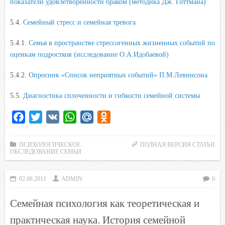
показатели удовлетворенности браком (методика Дж. Готтмана)
5.4.
Семейный стресс и семейная тревога
5.4.1.
Семья в пространстве стрессогенных жизненных событий по
оценкам подростков (исследование О.А.Идобаевой)
5.4.2.
Опросник «Список неприятных событий» П.М.Левинсона
5.5.
Диагностика сплоченности и гибкости семейной системы
F
T
V
W
M
O
a
w
K
h
a
d
c
i
a
i
n
ПСИХОЛОГИЧЕСКОЕ
ПОЛНАЯ ВЕРСИЯ СТАТЬИ
ОБСЛЕДОВАНИЕ СЕМЬИ
e
t
t
l
o
b
t
s
.
k
02.08.2011
ADMIN
0
o
e
A
R
l
o
r
p
u
a
Семейная психология как теоретическая и
k
p
s
практическая наука. История семейной
s