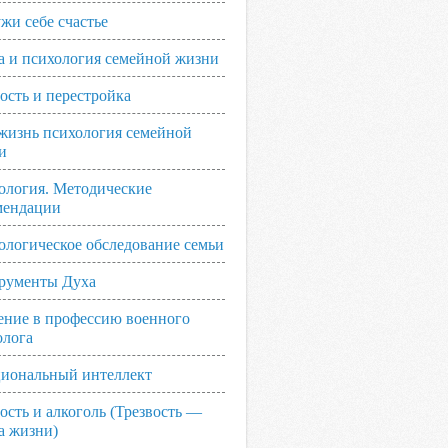
жи себе счастье
а и психология семейной жизни
ость и перестройка
жизнь психология семейной
и
ология. Методические
мендации
ологическое обследование семьи
рументы Духа
ение в профессию военного
олога
иональный интеллект
ость и алкоголь (Трезвость —
а жизни)