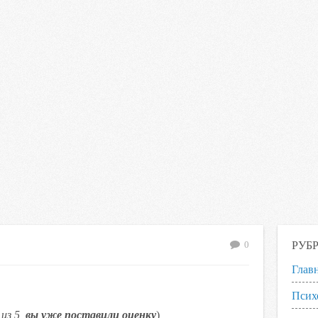
РУБ
0
Глав
Псих
из 5,
вы уже поставили оценку
)