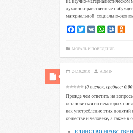
на научно-материалистическом м
духовно-нравственные побуждени
материальной, социально-эконо
F
T
V
W
M
O
a
w
K
h
a
d
c
i
a
i
n
МОРАЛЬ И ПОВЕДЕНИЕ
e
t
t
l
o
b
t
s
.
k
o
e
A
R
l
24.10.2010
ADMIN
o
r
p
u
a
k
p
s
(
0
оценок, среднее:
0,00
s
Прежде чем ответить на вопросы
n
остановиться на некоторых поня
i
как употребление этих понятий 
k
обществе и человеке, а также в
i
ЕДИНСТВО НРАВСТВЕН