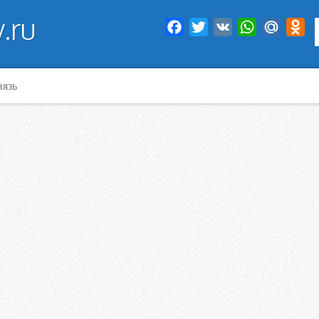
.ru
Facebook
Twitter
VK
WhatsApp
Mail.Ru
Od
вязь