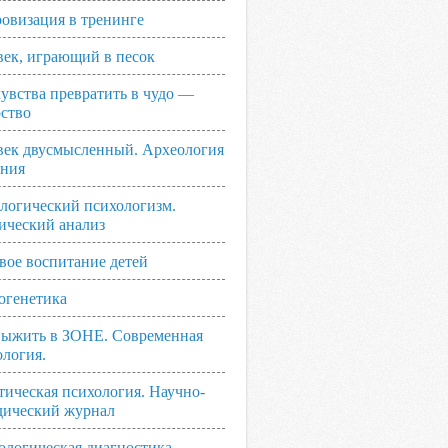
овизация в тренинге
век, играющий в песок
увства превратить в чудо —
рство
век двусмысленный. Археология
ания
логический психологизм.
ический анализ
вое воспитание детей
огенетика
выжить в ЗОНЕ. Современная
ология.
тическая психология. Научно-
дический журнал
ологическая диагностика