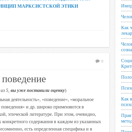
Импр
ИНЦИП МАРКСИСТСКОЙ ЭТИКИ
Чело
Как ч
лека
Чело
созн
Соци
0
Крит
 поведение
Поло
Псих
из 5,
вы уже поставили оценку
)
Как 
ьная деятельность», «поведение», «моральное
псих
 поведения» и др. широко применяются в
ой, этической литературе. При этом, очевидно,
Прак
мето
х конкретного содержания в каждом из указанных
есомненно, есть определенная специфика и в
Псих