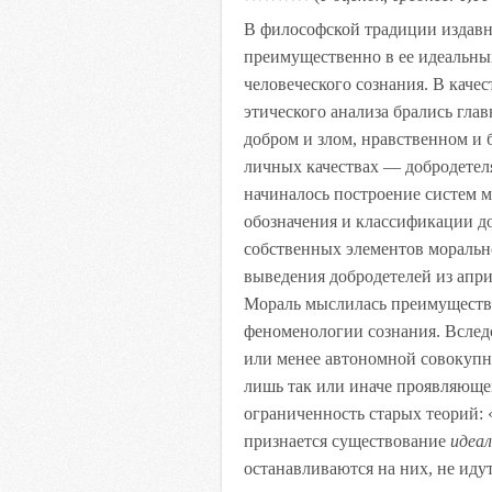
В философской традиции издавн
преимущественно в ее идеальн
человеческого сознания. В каче
этического анализа брались гл
добром и злом, нравственном и 
личных качествах — добродетеля
начиналось построение систем 
обозначения и классификации д
собственных элементов морально
выведения добродетелей из апри
Мораль
мыс
лилась преимуществ
феноменологии сознания. Вследс
или менее автономной совокупн
лишь так или иначе проявляющей
ограниченность старых теорий: 
признается существование
идеал
останавливаются на них, не ид