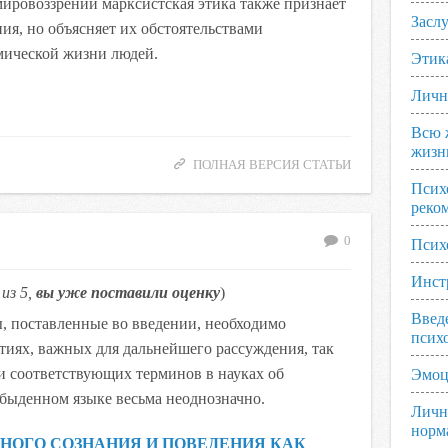
ировоззрении марксистская этика также признает
Заслу
я, но объясняет их обстоятельствами
мической жизни людей.
Этик
Личн
Всю 
жизн
ПОЛНАЯ ВЕРСИЯ СТАТЬИ
Псих
реко
0
Псих
Инст
из 5,
вы уже поставили оценку
)
Введ
, поставленные во введении, необходимо
псих
тиях, важных для дальнейшего рассуждения, так
и соответствующих терминов в науках об
Эмоц
 обыденном языке весьма неоднозначно.
Личн
норм
НОГО СОЗНАНИЯ И ПОВЕДЕНИЯ КАК