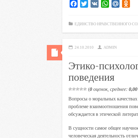
F
T
V
W
M
O
a
w
K
h
a
d
c
i
a
i
n
ЕДИНСТВО НРАВСТВЕННОГО СО
e
t
t
l
o
b
t
s
.
k
o
e
A
R
l
24.10.2010
ADMIN
o
r
p
u
a
k
p
s
Этико-психоло
s
поведения
n
i
(
0
оценок, среднее:
0,00
k
Вопросы о моральных качествах
i
проблеме взаимоотношения пове
обсуждается в этической литерат
В сущности самое общее научно
человеческая деятельность отли