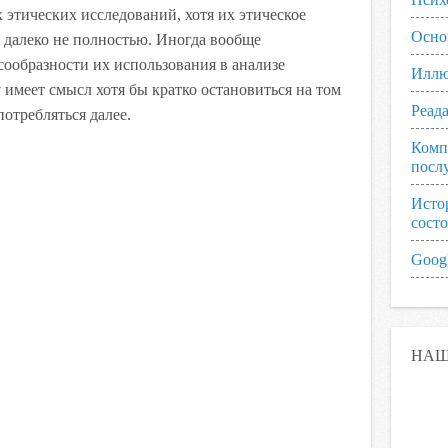
 этических исследований, хотя их этическое
Осно
 далеко не полностью. Иногда вообще
ообразности их использования в анализе
Иллю
имеет смысл хотя бы кратко остановиться на том
Реад
потребляться далее.
Комп
посл
Исто
сост
Googl
НАШ