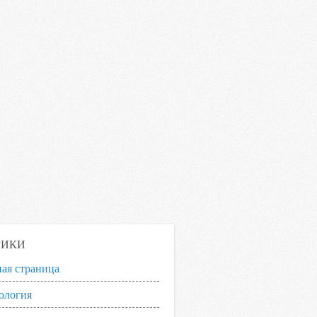
РИКИ
ная страница
ология