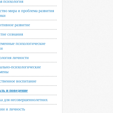
я психология
ство мира и проблема развития
ики
итивное развитие
итие сознания
еменные психологические
ии
ология личности
ально-психологические
мены
ственное воспитание
ль и поведение
ка для несовершеннолетних
ии и личность