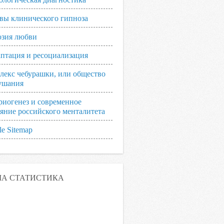
вы клинического гипноза
зия любви
аптация и ресоциализация
лекс чебурашки, или общество
ушания
риогенез и современное
ояние российского менталитета
e Sitemap
А СТАТИСТИКА