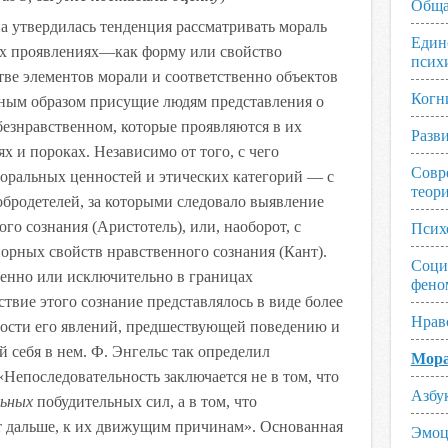
Обща
а утвердилась тенденция рассматривать мораль
Един
ых проявлениях—как форму или свойство
псих
стве элементов морали и соответственно объектов
Когн
авным образом присущие людям представления о
безнравственном, которые проявляются в их
Разв
х и пороках. Независимо от того, с чего
Совр
моральных ценностей и этических категорий — с
теор
обродетелей, за которыми следовало выявление
го сознания (Аристотель), или, наоборот, с
Псих
орных свойств нравственного сознания (Кант).
Соци
енно или исключительно в границах
фено
твие этого сознание представлялось в виде более
Нрав
ости его явлений, предшествующей поведению и
 себя в нем. Ф. Энгельс так определил
Мора
«Непоследовательность заключается не в том, что
Азбу
ьных
побудительных сил, а в том, что
ут дальше, к их движущим причинам». Основанная
Эмоц