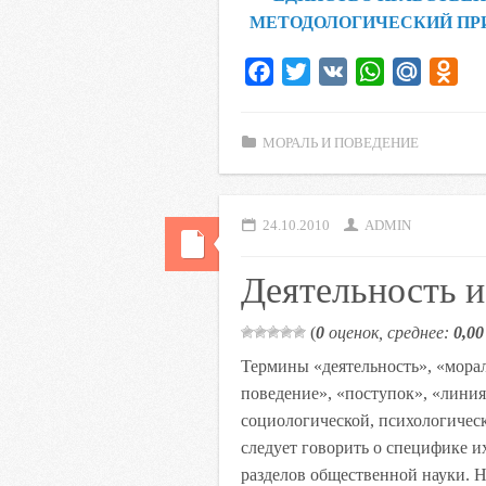
МЕТОДОЛОГИЧЕСКИЙ ПР
F
T
V
W
M
O
a
w
K
h
a
d
c
i
a
i
n
МОРАЛЬ И ПОВЕДЕНИЕ
e
t
t
l
o
b
t
s
.
k
o
e
A
R
l
24.10.2010
ADMIN
o
r
p
u
a
k
p
s
Деятельность и
s
n
(
0
оценок, среднее:
0,00
i
Термины «деятельность», «морал
k
поведение», «поступок», «линия
i
социологической, психологическ
следует говорить о специфике и
разделов общественной науки. Н