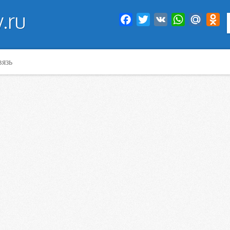
.ru
Facebook
Twitter
VK
WhatsApp
Mail.Ru
Od
вязь