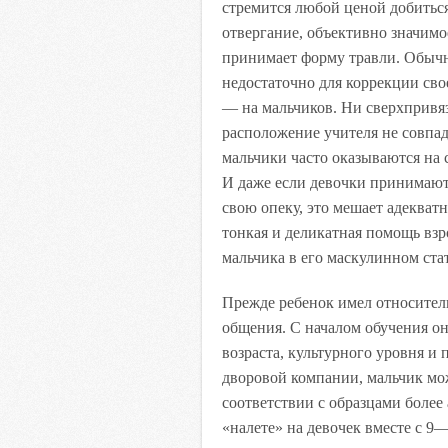
стремится любой ценой добиться
отвергание, объективно значимо
принимает форму травли. Обычно
недостаточно для коррекции сво
— на мальчиков. Ни сверхпривяз
расположение учителя не совпа
мальчики часто оказываются на 
И даже если девочки принимают
свою опеку, это мешает адеква
тонкая и деликатная помощь вз
мальчика в его маскулинном стат
Прежде ребенок имел относител
общения. С началом обучения он 
возраста, культурного уровня и
дворовой компании, мальчик мож
соответствии с образцами более
«налете» на девочек вместе с 9