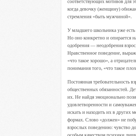
соответствующих мотивов для эт
когда девочку (женщину) обижаю
стремления «быть мужчиной».
У младшего школьника уже есть
Но оно конкретно и опирается н
одобрения — неодобрения взросл
Нравственное поведение, выраж
«что такое хорошо», а отрицате
понимания того, «что такое плохо
Постоянная требовательность вз
общественных обязанностей. Дет
их. Не найдя эмоционально по
удовлетворенности и самоуважен
искать и находить их в других 
формах. Слово «должен» не поб
взрослых поведению: чувство до
особым качеством психики лишь к