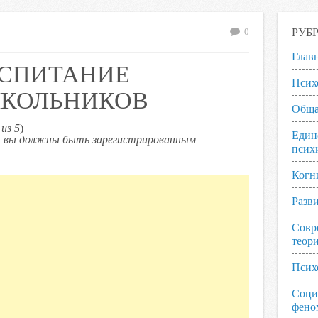
РУБ
0
Глав
ОСПИТАНИЕ
Псих
КОЛЬНИКОВ
Обща
из 5
)
Един
ь, вы должны быть зарегистрированным
псих
Когн
Разв
Совр
теор
Псих
Соци
фено