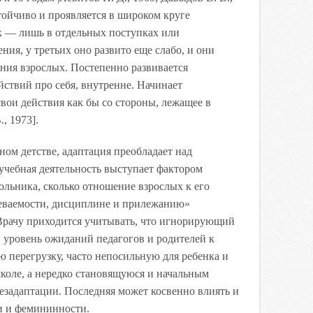
стойчиво и проявляется в широком круге
 — лишь в отдельных поступках или
ния, у третьих оно развито еще слабо, и они
ния взрослых. Постепенно развивается
ствий про себя, внутренне. Начинает
вои действия как бы со стороны, лежащее в
, 1973].
ном детстве, адаптация преобладает над
 учебная деятельность выступает фактором
льника, сколько отношение взрослых к его
спеваемости, дисциплине и прилежанию»
]. Врачу приходится учитывать, что игнорирующий
 уровень ожиданий педагогов и родителей к
ю перегрузку, часто непосильную для ребенка и
оле, а нередко становящуюся и начальным
езадаптации. Последняя может косвенно влиять и
и и фемининности.