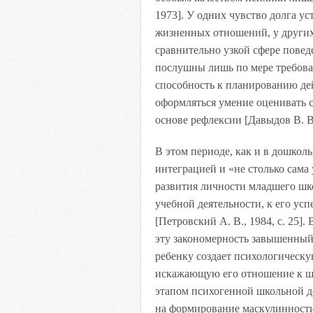
1973]. У одних чувство долга у
жизненных отношений, у других
сравнительно узкой сфере поведе
послушны лишь по мере требова
способность к планированию дей
оформляться умение оценивать с
основе рефлексии [Давыдов В. В.
В этом периоде, как и в дошколь
интеграцией и «не столько сама
развития личности младшего шко
учебной деятельности, к его у
[Петровский А. В., 1984, с. 25
эту закономерность завышенный
ребенку создает психологическу
искажающую его отношение к шк
этапом психогенной школьной д
на формирование маскулинност