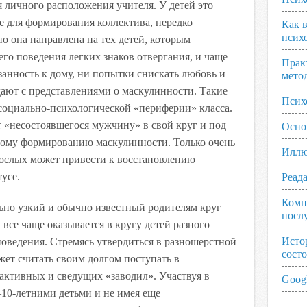
 личного расположения учителя. У детей это
е для формирования коллектива, нередко
Как 
псих
 она направлена на тех детей, которым
его поведения легких знаков отвергания, и чаще
Прак
анность к дому, ни попытки снискать любовь и
мето
дают с представлениями о маскулинности. Такие
Псих
социально-психологической «периферии» класса.
 «несостоявшегося мужчину» в свой круг и под
Осно
тному формированию маскулинности. Только очень
Иллю
рослых может привести к восстановлению
усе.
Реад
Комп
ьно узкий и обычно известный родителям круг
посл
все чаще оказывается в кругу детей разного
Исто
 поведения. Стремясь утвердиться в разношерстной
сост
ет считать своим долгом поступать в
 активных и сведущих «заводил». Участвуя в
Googl
—10-летними детьми и не имея еще