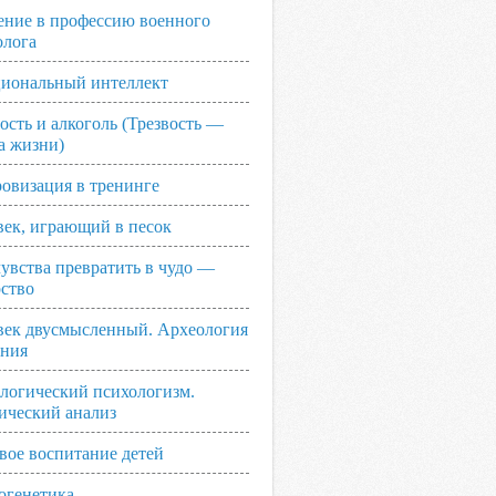
ение в профессию военного
олога
иональный интеллект
ость и алкоголь (Трезвость —
а жизни)
овизация в тренинге
век, играющий в песок
увства превратить в чудо —
рство
век двусмысленный. Археология
ания
логический психологизм.
ический анализ
вое воспитание детей
огенетика