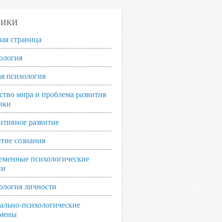
РИКИ
ная страница
ология
я психология
ство мира и проблема развития
ики
итивное развитие
итие сознания
еменные психологические
ии
ология личности
ально-психологические
мены