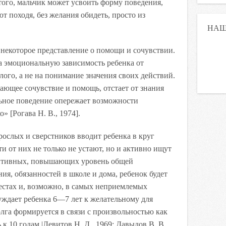
ого, мальчик может усвоить форму поведения,
т походя, без желания обидеть, просто из
НАШ
 некоторое представление о помощи и сочувствии.
а эмоциональную зависимость ребенка от
ого, а не на понимание значения своих действий.
ающее сочувствие и помощь, отстает от знания
льное поведение опережает возможности
» [Рогава Н. В., 1974].
рослых и сверстников вводит ребенка в круг
и от них не только не устают, но и активно ищут
зитивных, повышающих уровень общей
ия, обязанностей в школе и дома, ребенок будет
местах и, возможно, в самых неприемлемых
уждает ребенка 6—7 лет к желательному для
лга формируется в связи с произвольностью как
 10 годам |Левитов Н. Д., 1969; Давыдов В. В.,