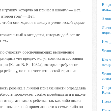
Введ
псих
а игрушку, которую он принес в школу? — Нет.
 второй год? — Нет.
Эмоц
, чтобы они ходили в школу в ученической форме
Личн
норм
товительный класс детей, которым до 6 лет не
Нет».
Импр
Чело
 по существу, обеспечивающих выполнение
ринципа «не вреди», могут возникать состояния
Как ч
ции [Каган В. Е., 1984а], которые требуют не
лека
и ребенку, но и «патогенетической терапии»
Чело
созн
Соци
ость ребенка в личной привязанности определяла
Крит
ебность продолжает стойко преобладать и в школе,
отвергать такого ребенка, так как либо школа
Поло
слишком сильной привязанности к семье, либо он
Псих