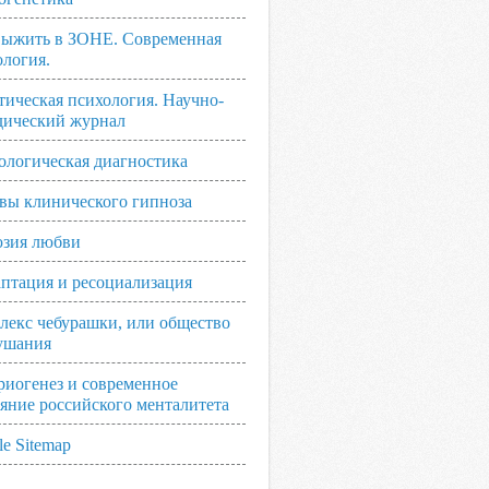
выжить в ЗОНЕ. Современная
ология.
тическая психология. Научно-
дический журнал
ологическая диагностика
вы клинического гипноза
зия любви
аптация и ресоциализация
лекс чебурашки, или общество
ушания
риогенез и современное
ояние российского менталитета
e Sitemap