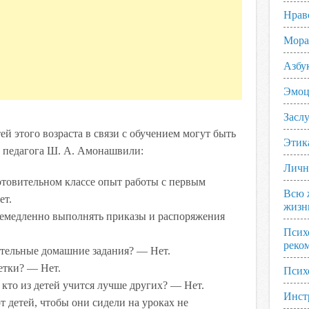
Нрав
Мора
Азбу
Эмоц
Заслу
й этого возраста в связи с обучением могут быть
Этик
о педагога Ш. А. Амонашвили:
Личн
товительном классе опыт работы с первым
Всю 
ет.
жизн
немедленно выполнять приказы и распоряжения
Псих
реко
ательные домашние задания? — Нет.
етки? — Нет.
Псих
 кто из детей учится лучше других? — Нет.
Инст
т детей, чтобы они сидели на уроках не