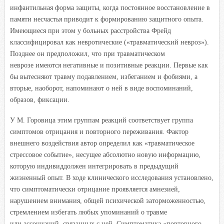
инфантильная форма защиты, когда постоянное восстановление в
памяти несчастья приводит к формированию защитного опыта.
Имеющиеся при этом у больных расстройства Фрейд
классифицировал как невротические («травматический невроз»).
Позднее он предположил, что при травматическом
неврозе имеются негативные и позитивные реакции. Первые как
бы вытесняют травму подавлением, избеганием и фобиями, а
вторые, наоборот, напоминают о ней в виде воспоминаний,
образов, фиксации.
У М. Горовица этим группам реакций соответствует группа
симптомов отрицания и повторного переживания. Фактор
внешнего воздействия автор определил как «травматическое
стрессовое событие», несущее абсолютно новую информацию,
которую индивиддолжен интегрировать в предыдущий
жизненный опыт. В ходе клинического исследования установлено,
что симптоматически отрицание проявляется амнезией,
нарушением внимания, общей психической заторможенностью,
стремлением избегать любых упоминаний о травме
или ассоциаций, связанных с ней. Симптоматика «повторного