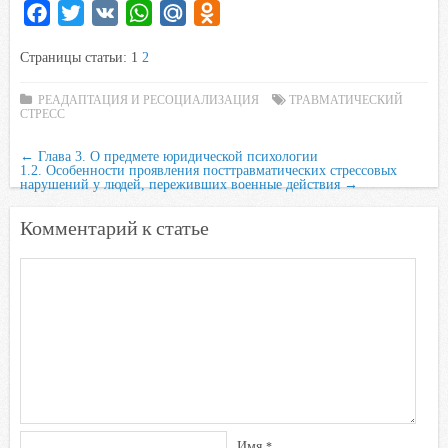
F
T
V
W
M
O
a
w
K
h
a
d
Страницы статьи:
1
2
c
i
a
i
n
e
t
t
l
o
РЕАДАПТАЦИЯ И РЕСОЦИАЛИЗАЦИЯ
ТРАВМАТИЧЕСКИЙ
СТРЕСС
b
t
s
.
k
o
e
A
R
l
←
Глава 3. О предмете юридической психологии
o
r
p
u
a
1.2. Особенности проявления посттравматических стрессовых
нарушений у людей, переживших военные действия
→
k
p
s
s
Комментарий к статье
n
i
k
i
Имя
*