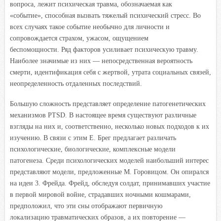
вопроса, лежит психическая травма, обозначаемая как
«событие», способная вызвать тяжелый психический стресс. Во
всех случаях такое событие необычно для личности и
сопровождается страхом, ужасом, ощущением
беспомощности. Ряд факторов усиливает психическую травму.
Наиболее значимые из них — непосредственная вероятность
смерти, идентификация себя с жертвой, утрата социальных связей,
неопределенность отдаленных последствий.
Большую сложность представляет определение патогенетических
механизмов PTSD. В настоящее время существуют различные
взгляды на них и, соответственно, несколько новых подходов к их
изучению. В связи с этим Е. Брег предлагает различать
психологические, биологические, комплексные модели
патогенеза. Среди психологических моделей наибольший интерес
представляют модели, предложенные М. Горовицом. Он опирался
на идеи 3. Фрейда. Фрейд, обследуя солдат, принимавших участие
в первой мировой войне, страдавших ночными кошмарами,
предположил, что эти сны отображают первичную
локализацию травматических образов, а их повторение —