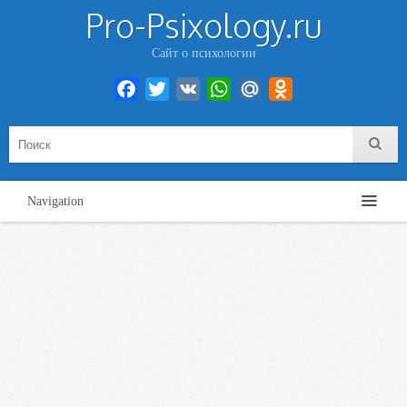
Pro-Psixology.ru
Сайт о психологии
Facebook
Twitter
VK
WhatsApp
Mail.Ru
Odnoklassniki
Navigation