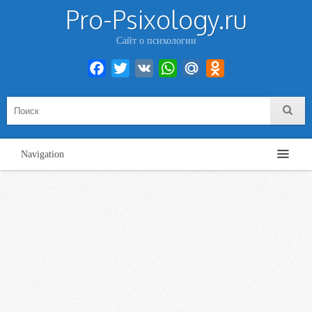
Pro-Psixology.ru
Сайт о психологии
Facebook
Twitter
VK
WhatsApp
Mail.Ru
Odnoklassniki
Navigation