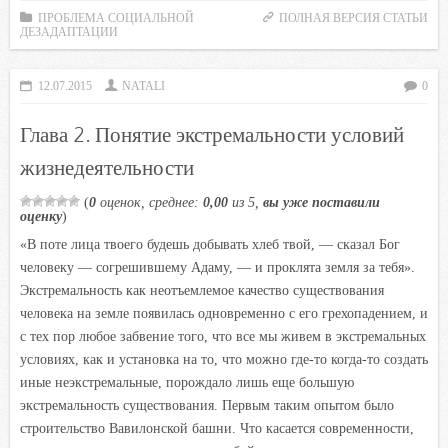
c
i
a
i
n
ПРОБЛЕМА СОЦИАЛЬНОЙ
ПОЛНАЯ ВЕРСИЯ СТАТЬИ
ДЕЗАДАПТАЦИИ
e
t
t
l
o
b
t
s
.
k
12.07.2015
NATALI
0
o
e
A
R
l
o
r
p
u
a
Глава 2. Понятие экстремальности условий
k
p
s
жизнедеятельности
s
n
(
0
оценок, среднее:
0,00
из 5,
вы уже поставили
оценку
)
i
«В поте лица твоего будешь добывать хлеб твой, — сказал Бог
k
человеку — согрешившему Адаму, — и проклята земля за тебя».
i
Экстремальность как неотъемлемое качество существования
человека на земле появилась одновременно с его грехопадением, и
с тех пор любое забвение того, что все мы живем в экстремальных
условиях, как и установка на то, что можно где-то когда-то создать
иные неэкстремальные, порождало лишь еще большую
экстремальность существования. Первым таким опытом было
строительство Вавилонской башни. Что касается современности,