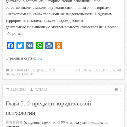
достаточно вспомнить историю любой революции с ее
естественными этапами одурманивания нации иллюзорными
«неэкстремальными» теориями жизнедеятельности в будущем,
террором и, наконец, крахом, порождающим
длительную повышенную экстремальность существования всего
общества.
F
T
V
W
M
O
a
w
K
h
a
d
Страницы статьи:
1
2
c
i
a
i
n
e
t
t
l
o
ПРОБЛЕМА СОЦИАЛЬНОЙ
ПОЛНАЯ ВЕРСИЯ СТАТЬИ
ДЕЗАДАПТАЦИИ
b
t
s
.
k
o
e
A
R
l
o
r
p
u
a
12.07.2015
NATALI
0
k
p
s
Глава 3. О предмете юридической
s
психологии
n
i
(
0
оценок, среднее:
0,00
из 5,
вы уже поставили
оценку
)
k