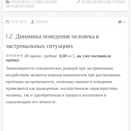
c
i
a
i
n
ПРОБЛЕМА СОЦИАЛЬНОЙ
ПОЛНАЯ ВЕРСИЯ СТАТЬИ
ДЕЗАДАПТАЦИИ
e
t
t
l
o
b
t
s
.
k
12.07.2015
NATALI
0
o
e
A
R
l
o
r
p
u
a
1.2. Динамика поведения человека в
k
p
s
экстремальных ситуациях
s
n
(
0
оценок, среднее:
0,00
из 5,
вы уже поставили
оценку
)
i
Закономерности поведенческих реакций при экстремальных
k
воздействиях являются важным компонентом при рассмотрении
i
проблемы экстремальности, поскольку именно в поведении
проявляются как врожденные, наследственные характеристики
человека, так и приобретенные в процессе воспитания и
социализации его личности.