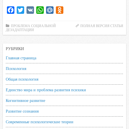
F
T
V
W
M
O
a
w
K
h
a
d
c
i
a
i
n
ПРОБЛЕМА СОЦИАЛЬНОЙ
ПОЛНАЯ ВЕРСИЯ СТАТЬИ
ДЕЗАДАПТАЦИИ
e
t
t
l
o
b
t
s
.
k
o
e
A
R
l
РУБРИКИ
o
r
p
u
a
Главная страница
k
p
s
Психология
s
n
Общая психология
i
Единство мира и проблема развития психики
k
i
Когнитивное развитие
Развитие сознания
Современные психологические теории