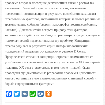
проблеме возрос в последние десятилетия в связи с ростом так
называемых болезней стресса, и в частности, негативных
последствий, возникающих в результате воздействия комплекса
стрессогенных факторов, источником которых являются различные
травмирующие события (аварии, катастрофы, военные действия,
насилие). Для того чтобы вскрыть природу этих факторов,
механизмы их действия, необходимо рассмотреть существующие в
психологической науке взгляды на эту проблему Концепция
стресса родилась в результате серии патофизиологических
исследований выдающегося канадского ученого Г. Селье.
Предпосылкой создания концепции стресса и возможности ее
углубленных исследований явилось то, что в конце XIX — первой
половине XX века в ряде стран, в том числе и нашей, были
проведены фундаментальные разработки проблемы целостности
живого организма в его взаимоотношениях с внешней средой и
борьбе с вредоносными факторами.
F
T
V
W
M
O
a
w
K
h
a
d