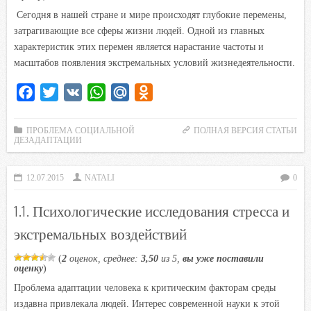
Сегодня в нашей стране и мире происходят глубокие перемены,
затрагивающие все сферы жизни людей. Одной из главных
характеристик этих перемен является нарастание частоты и
масштабов появления экстремальных условий жизнедеятельности.
F
T
V
W
M
O
a
w
K
h
a
d
c
i
a
i
n
ПРОБЛЕМА СОЦИАЛЬНОЙ
ПОЛНАЯ ВЕРСИЯ СТАТЬИ
ДЕЗАДАПТАЦИИ
e
t
t
l
o
b
t
s
.
k
12.07.2015
NATALI
0
o
e
A
R
l
o
r
p
u
a
1.1. Психологические исследования стресса и
k
p
s
экстремальных воздействий
s
n
(
2
оценок, среднее:
3,50
из 5,
вы уже поставили
оценку
)
i
Проблема адаптации человека к критическим факторам среды
k
издавна привлекала людей. Интерес современной науки к этой
i