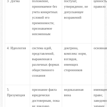
3. Догма
положение,
постулат,
ценность
принимаемое без
утверждение, не
правило
учета конкретных
допускающее
условий его
возражений
применимости;
признаваемое
неизменным
4. Идеология
система идей,
доктрина,
основная
представлений,
комплекс норм,
выраженная в
взглядов,
различных формах
имеющих
общественного
сторонников
сознания
5.
признание факта
недоказанная
имеющее
Презумпция
юридически
вина
право;
достоверным, пока
заведомо
не доказано
заранее