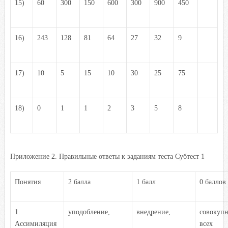
15)
60
300
150
600
300
900
450
16)
243
128
81
64
27
32
9
17)
10
5
15
10
30
25
75
18)
0
1
1
2
3
5
8
Приложение 2. Правильные ответы к заданиям теста Субтест 1
Понятия
2 балла
1 балл
0 баллов
1.
уподобление,
внедрение,
совокупн
Ассимиляция
всех