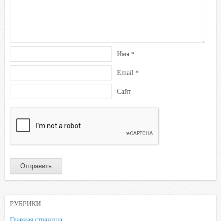
s
n
i
k
Имя
*
i
Email
*
Сайт
РУБРИКИ
Главная страница