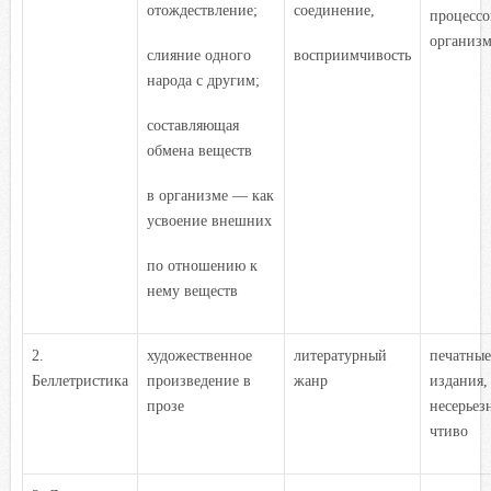
отождествление;
соединение,
процессо
организм
слияние одного
восприимчивость
народа с другим;
составляющая
обмена веществ
в организме — как
усвоение внешних
по отношению к
нему веществ
2.
художественное
литературный
печатные
Беллетристика
произведение в
жанр
издания,
прозе
несерьез
чтиво