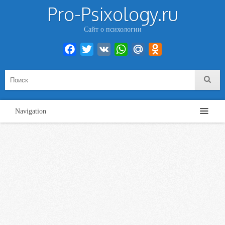
Pro-Psixology.ru
Сайт о психологии
Facebook
Twitter
VK
WhatsApp
Mail.Ru
Odnoklassniki
Navigation