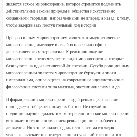
является всякое мировоззрение, которое стремится подменить
действительные законы природы и общества искусственно
созданными теориями, направленными не вперед, а назад, к тому,
чтобы задерживать поступательный ход истории.
Прогрессивным мировоззрением является коммунистическое
мировоззрение, имеющее в своей основе философию
диалектического материализма. К реакционному же
мировоззрению относятся все те виды мировоззрения, которые
базируются на идеалистической философии. Сугубо реакционным
мировоззрением является мировоззрение буржуазии эпохи
империализма, опирающееся на современные идеалистические
философские системы типа махизма, экстенционализма и др.
В формировании мировоззрения людей решающее значение
принадлежит общественному их бытию. Не случайно
подлинно научное диалектико-материалистическое мировоззрение
возникает в связи с появлением революционного рабочего
движения. Но это не значит, однако, что система взглядов
человека вытекает непосредственно из условий того политико-