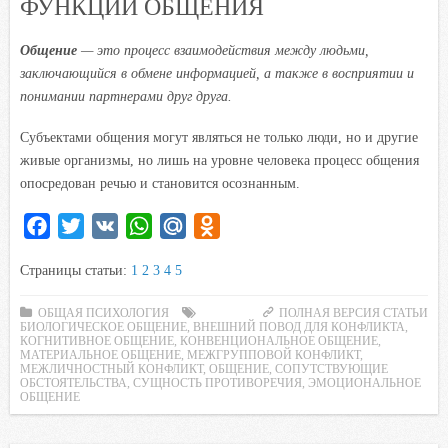
ФУНКЦИИ ОБЩЕНИЯ
Общение
— это процесс взаимодействия между людьми,
заключающийся в обмене информацией, а также в восприятии и
понимании партнерами друг друга.
Субъектами общения могут являться не только люди, но и другие
живые организмы, но лишь на уровне человека процесс общения
опосредован речью и становится осознанным.
F
T
V
W
M
O
a
w
K
h
a
d
Страницы статьи:
1
2
3
4
5
c
i
a
i
n
e
t
t
l
o
ОБЩАЯ ПСИХОЛОГИЯ
ПОЛНАЯ ВЕРСИЯ СТАТЬИ
БИОЛОГИЧЕСКОЕ ОБЩЕНИЕ
b
t
s
.
,
ВНЕШНИЙ ПОВОД ДЛЯ КОНФЛИКТА
k
,
КОГНИТИВНОЕ ОБЩЕНИЕ
,
КОНВЕНЦИОНАЛЬНОЕ ОБЩЕНИЕ
,
o
e
A
R
l
МАТЕРИАЛЬНОЕ ОБЩЕНИЕ
,
МЕЖГРУППОВОЙ КОНФЛИКТ
,
МЕЖЛИЧНОСТНЫЙ КОНФЛИКТ
,
ОБЩЕНИЕ
,
СОПУТСТВУЮЩИЕ
o
r
p
u
a
ОБСТОЯТЕЛЬСТВА
,
СУЩНОСТЬ ПРОТИВОРЕЧИЯ
,
ЭМОЦИОНАЛЬНОЕ
ОБЩЕНИЕ
k
p
s
s