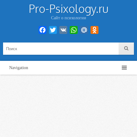
Pro-Psixology.ru
Сайт о психологии
Facebook
Twitter
VK
WhatsApp
Mail.Ru
Odnoklassniki
Navigation