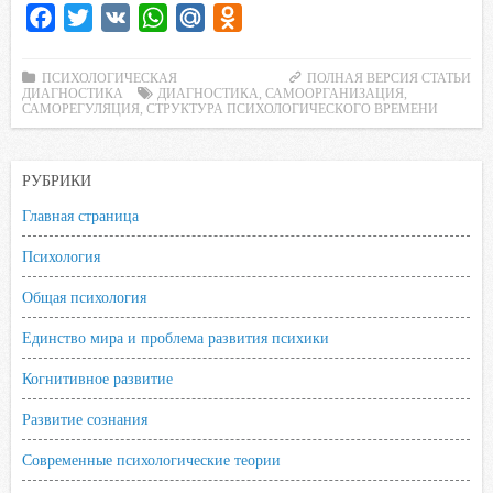
F
T
V
W
M
O
a
w
K
h
a
d
c
i
a
i
n
ПСИХОЛОГИЧЕСКАЯ
ПОЛНАЯ ВЕРСИЯ СТАТЬИ
ДИАГНОСТИКА
ДИАГНОСТИКА
,
САМООРГАНИЗАЦИЯ
,
e
t
t
l
o
САМОРЕГУЛЯЦИЯ
,
СТРУКТУРА ПСИХОЛОГИЧЕСКОГО ВРЕМЕНИ
b
t
s
.
k
o
e
A
R
l
РУБРИКИ
o
r
p
u
a
Главная страница
k
p
s
s
Психология
n
Общая психология
i
k
Единство мира и проблема развития психики
i
Когнитивное развитие
Развитие сознания
Современные психологические теории