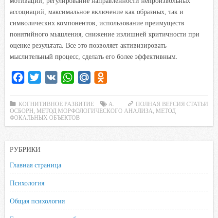
мотивации, регулирование направленности непроизвольных
ассоциаций, максимальное включение как образных, так и
символических компонентов, использование преимуществ
понятийного мышления, снижение излишней критичности при
оценке результата. Все это позволяет активизировать
мыслительный процесс, сделать его более эффективным.
F
T
V
W
M
O
a
w
K
h
a
d
c
i
a
i
n
КОГНИТИВНОЕ РАЗВИТИЕ
А.
ПОЛНАЯ ВЕРСИЯ СТАТЬИ
ОСБОРН
,
МЕТОД МОРФОЛОГИЧЕСКОГО АНАЛИЗА
,
МЕТОД
e
t
t
l
o
ФОКАЛЬНЫХ ОБЪЕКТОВ
b
t
s
.
k
o
e
A
R
l
РУБРИКИ
o
r
p
u
a
Главная страница
k
p
s
s
Психология
n
Общая психология
i
k