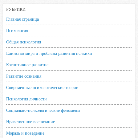
k
p
s
РУБРИКИ
s
n
Главная страница
i
Психология
k
Общая психология
i
Единство мира и проблема развития психики
Когнитивное развитие
Развитие сознания
Современные психологические теории
Психология личности
Социально-психологические феномены
Нравственное воспитание
Мораль и поведение