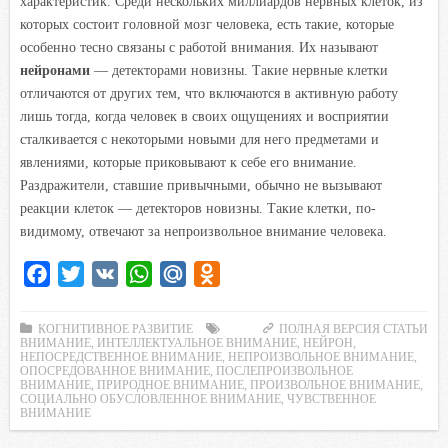
характеристик. Среди нескольких миллиардов нервных клеток, из
которых состоит головной мозг человека, есть такие, которые
особенно тесно связаны с работой внимания. Их называют
нейронами
— детекторами новизны. Такие нервные клетки
отличаются от других тем, что включаются в активную работу
лишь тогда, когда человек в своих ощущениях и восприятии
сталкивается с некоторыми новыми для него предметами и
явлениями, которые приковывают к себе его внимание.
Раздражители, ставшие привычными, обычно не вызывают
реакции клеток — детекторов новизны. Такие клетки, по-
видимому, отвечают за непроизвольное внимание человека.
F
T
V
W
M
O
a
w
K
h
a
d
c
i
a
i
n
КОГНИТИВНОЕ РАЗВИТИЕ
ПОЛНАЯ ВЕРСИЯ СТАТЬИ
ВНИМАНИЕ
,
ИНТЕЛЛЕКТУАЛЬНОЕ ВНИМАНИЕ
,
НЕЙРОН
,
e
t
t
l
o
НЕПОСРЕДСТВЕННОЕ ВНИМАНИЕ
,
НЕПРОИЗВОЛЬНОЕ ВНИМАНИЕ
,
ОПОСРЕДОВАННОЕ ВНИМАНИЕ
,
ПОСЛЕПРОИЗВОЛЬНОЕ
b
t
s
.
k
ВНИМАНИЕ
,
ПРИРОДНОЕ ВНИМАНИЕ
,
ПРОИЗВОЛЬНОЕ ВНИМАНИЕ
,
СОЦИАЛЬНО ОБУСЛОВЛЕННОЕ ВНИМАНИЕ
,
ЧУВСТВЕННОЕ
o
e
A
R
l
ВНИМАНИЕ
o
r
p
u
a