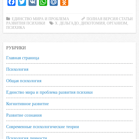
F
T
V
W
M
O
a
w
K
h
a
d
c
i
a
i
n
ЕДИНСТВО МИРА И ПРОБЛЕМА
ПОЛНАЯ ВЕРСИЯ СТАТЬИ
РАЗВИТИЯ ПСИХИКИ
X. ДЕЛЬГАДО
,
ДИХОТОМИЯ
,
ОРГАНИЗМ
,
e
t
t
l
o
ПСИХИКА
b
t
s
.
k
o
e
A
R
l
РУБРИКИ
o
r
p
u
a
Главная страница
k
p
s
s
Психология
n
Общая психология
i
k
Единство мира и проблема развития психики
i
Когнитивное развитие
Развитие сознания
Современные психологические теории
Психология личности