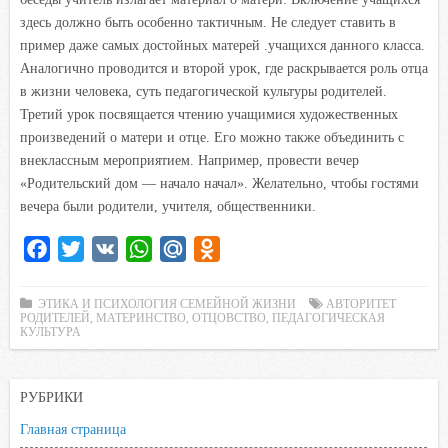
здесь должно быть особенно тактичным. Не следует ставить в
пример даже самых достойных матерей .учащихся данного класса.
Аналогично проводится и второй урок, где раскрывается роль отца
в жизни человека, суть педагогической культуры родителей.
Третий урок посвящается чтению учащимися художественных
произведений о матери и отце. Его можно также объединить с
внеклассным мероприятием. Например, провести вечер
«Родительский дом — начало начал». Желательно, чтобы гостями
вечера были родители, учителя, общественники.
F
T
V
W
M
O
a
w
K
h
a
d
c
i
a
i
n
ЭТИКА И ПСИХОЛОГИЯ СЕМЕЙНОЙ ЖИЗНИ
АВТОРИТЕТ
РОДИТЕЛЕЙ
,
МАТЕРИНСТВО
,
ОТЦОВСТВО
,
ПЕДАГОГИЧЕСКАЯ
e
t
t
l
o
КУЛЬТУРА
b
t
s
.
k
o
e
A
R
l
РУБРИКИ
o
r
p
u
a
Главная страница
k
p
s