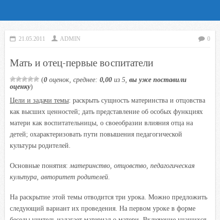
21.05.2011
ADMIN
0
Мать и отец-первые воспитатели
(
0
оценок, среднее:
0,00
из 5,
вы уже поставили
оценку
)
Цели и задачи темы
: раскрыть сущность материнства и отцовства
как высших ценностей; дать представление об особых функциях
матери как воспитательницы, о своеобразии влияния отца на
детей; охарактеризовать пути повышения педагогической
культуры родителей.
Основные понятия:
материнство, отцовство, педагогическая
культура, авторитет родителей
.
На раскрытие этой темы отводится три урока. Можно предложить
следующий вариант их проведения. На первом уроке в форме
беседы учитель излагает материал о матери. Включение учащихся