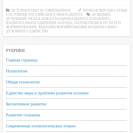
a
w
K
h
a
d
c
i
a
i
n
ИСТОРИОГЕНЕЗ И СОВРЕМЕННОЕ
ПОЛНАЯ ВЕРСИЯ СТАТЬИ
СОСТОЯНИЕ РОССИЙСКОГО МЕНТАЛИТЕТА
ДУШЕВНО-
e
t
t
l
o
ДУХОВНЫЙ УКЛАД
,
ИДЕАЛ НАЦИОНАЛЬНОГО ХАРАКТЕРА
,
НАЦИОНАЛЬНОЕ ЕДИНЕНИЕ НАРОДА
,
ПАТРИОТИЗМ И ПУТИ ЕГО
b
t
s
.
k
ФОРМИРОВАНИЯ
,
ФАКТОРЫ ФОРМИРОВАНИЯ НАЦИОНАЛЬНО-
ДУХОВНОГО ЕДИНСТВА
o
e
A
R
l
o
r
p
u
a
k
p
s
РУБРИКИ
s
Главная страница
n
Психология
i
k
Общая психология
i
Единство мира и проблема развития психики
Когнитивное развитие
Развитие сознания
Современные психологические теории