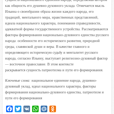
как общность его душевно-духовного уклада. Отмечается мысль
Ильина о своеобразии образа жизни каждого народа, его
традиций, ментального мира, нравственных представлений,
идеала национального характера, понимания справедливости,
адекватной формы государственного устройства. Рассматриваются
факторы формирования национально-духовного единства русского
народа: особенности его исторического развития, природной
среды, славянской души и веры. В качестве главного и
определяющего историческую судьбу и менталитет русского
народа, согласно Ильину, выступает религиозно-духовный фактор
— восточное православие. В этом контексте
раскрывается сущность патриотизма и пути его формирования.
Ключевые слова:
национальное единение народа, душевно-
духовный уклад, идеал национального характера, факторы
формирования национально-духовного единства, патриотизм и
пути его формирования
F
T
V
W
M
O