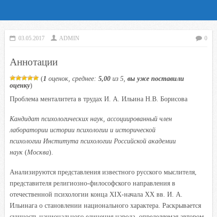
03.05.2017
ADMIN
0
Аннотации
(
1
оценок, среднее:
5,00
из 5,
вы уже поставили
оценку
)
Проблема менталитета в трудах И. А. Ильина Н.В. Борисова
Кандидат психологических наук, ассоциированный член
лаборатории истории психологии и исторической
психологии Института психологии Российской академии
наук
(
Москва
).
Анализируются представления известного русского мыслителя,
представителя религиозно-философского направления в
отечественной психологии конца XIX-начала XX вв. И. А.
Ильинага о становлении национального характера. Раскрывается
сущность национального единения народа, определяемая автором