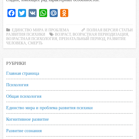
F
T
V
W
M
O
a
w
K
h
a
d
c
i
a
i
n
ЕДИНСТВО МИРА И ПРОБЛЕМА
ПОЛНАЯ ВЕРСИЯ СТАТЬИ
РАЗВИТИЯ ПСИХИКИ
ВОЗРАСТ
,
ВОЗРАСТНАЯ ПЕРИОДИЗАЦИЯ
,
e
t
t
l
o
ВОЗРАСТНАЯ ПСИХОЛОГИЯ
,
ПРЕНАТАЛЬНЫЙ ПЕРИОД
,
РАЗВИТИЕ
ЧЕЛОВЕКА
,
СМЕРТЬ
b
t
s
.
k
o
e
A
R
l
o
r
p
u
a
РУБРИКИ
k
p
s
Главная страница
s
Психология
n
i
Общая психология
k
Единство мира и проблема развития психики
i
Когнитивное развитие
Развитие сознания