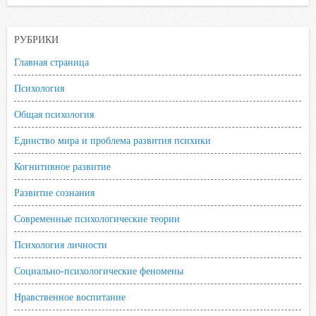
o
e
A
R
l
o
r
p
u
a
РУБРИКИ
k
p
s
s
Главная страница
n
Психология
i
Общая психология
k
i
Единство мира и проблема развития психики
Когнитивное развитие
Развитие сознания
Современные психологические теории
Психология личности
Социально-психологические феномены
Нравственное воспитание