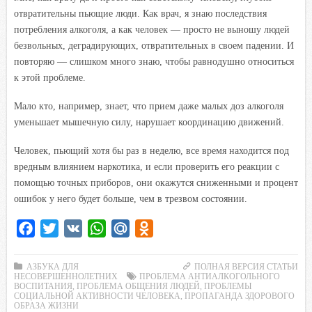
отвратительны пьющие люди. Как врач, я знаю последствия
потребления алкоголя, а как человек — просто не выношу людей
безвольных, деградирующих, отвратительных в своем падении. И
повторяю — слишком много знаю, чтобы равнодушно относиться
к этой проблеме.
Мало кто, например, знает, что прием даже малых доз алкоголя
уменьшает мышечную силу, нарушает координацию движений.
Человек, пьющий хотя бы раз в неделю, все время находится под
вредным влиянием наркотика, и если проверить его реакции с
помощью точных приборов, они окажутся сниженными и процент
ошибок у него будет больше, чем в трезвом состоянии.
F
T
V
W
M
O
a
w
K
h
a
d
c
i
a
i
n
АЗБУКА ДЛЯ
ПОЛНАЯ ВЕРСИЯ СТАТЬИ
НЕСОВЕРШЕННОЛЕТНИХ
ПРОБЛЕМА АНТИАЛКОГОЛЬНОГО
e
t
t
l
o
ВОСПИТАНИЯ
,
ПРОБЛЕМА ОБЩЕНИЯ ЛЮДЕЙ
,
ПРОБЛЕМЫ
СОЦИАЛЬНОЙ АКТИВНОСТИ ЧЕЛОВЕКА
,
ПРОПАГАНДА ЗДОРОВОГО
b
t
s
.
k
ОБРАЗА ЖИЗНИ