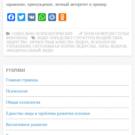
заражение, принуждение, личный авторитет и пример.
F
T
V
W
M
O
a
w
K
h
a
d
c
i
a
i
n
СОЦИАЛЬНО-ПСИХОЛОГИЧЕСКИЕ
ПОЛНАЯ ВЕРСИЯ СТАТЬИ
ФЕНОМЕНЫ
ЛИДЕР ОПРЕДЕЛЯЕТ СТРУКТУРЫ ВОЗДЕЙСТВИЯ
,
e
t
t
l
o
ЛИДЕРСТВО
,
ЛИЧНОСТНЫЕ КАЧЕСТВА ЛИДЕРА
,
ПСИХОЛОГИЯ
УПРАВЛЕНИЯ
,
СИТУАТИВНАЯ ТЕОРИЯ ЛИДЕРСТВА
,
ТИПЫ ЛИДЕРОВ
,
b
t
s
.
k
ЭМОЦИОНАЛЬНЫЙ ЛИДЕР
o
e
A
R
l
o
r
p
u
a
РУБРИКИ
k
p
s
s
Главная страница
n
Психология
i
Общая психология
k
i
Единство мира и проблема развития психики
Когнитивное развитие