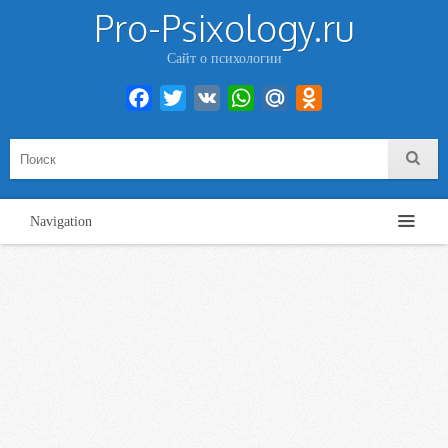
Pro-Psixology.ru
Сайт о психологии
Facebook
Twitter
VK
WhatsApp
Mail.Ru
Odnoklassniki
Navigation