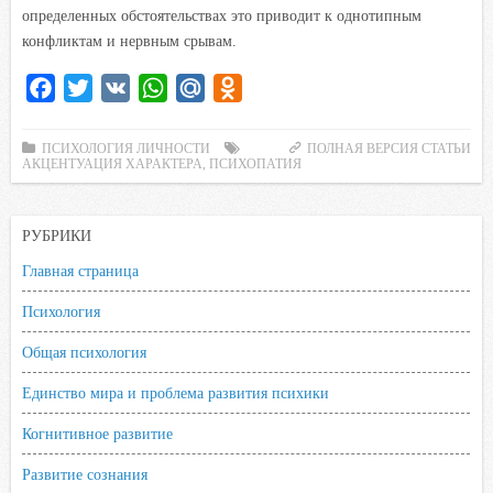
определенных обстоятельствах это приводит к однотипным
конфликтам и нервным срывам.
F
T
V
W
M
O
a
w
K
h
a
d
c
i
a
i
n
ПСИХОЛОГИЯ ЛИЧНОСТИ
ПОЛНАЯ ВЕРСИЯ СТАТЬИ
АКЦЕНТУАЦИЯ ХАРАКТЕРА
,
ПСИХОПАТИЯ
e
t
t
l
o
b
t
s
.
k
o
e
A
R
l
РУБРИКИ
o
r
p
u
a
Главная страница
k
p
s
Психология
s
n
Общая психология
i
Единство мира и проблема развития психики
k
i
Когнитивное развитие
Развитие сознания