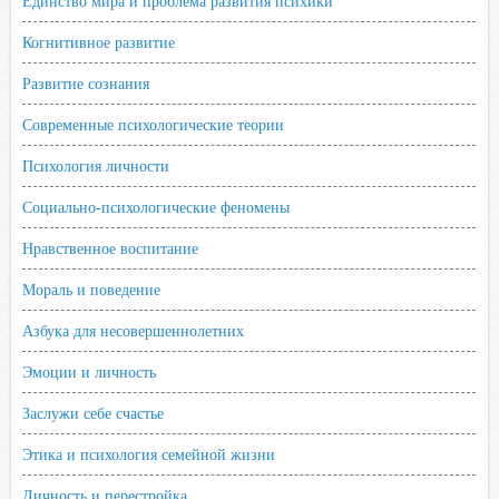
Единство мира и проблема развития психики
i
Когнитивное развитие
Развитие сознания
Современные психологические теории
Психология личности
Социально-психологические феномены
Нравственное воспитание
Мораль и поведение
Азбука для несовершеннолетних
Эмоции и личность
Заслужи себе счастье
Этика и психология семейной жизни
Личность и перестройка