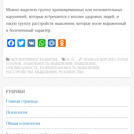
Можно выделить группу кратковременных или незначительных
нарушений, которые встречаются у вполне здоровых людей, и
такую группу расстройств мышления, которые носят выраженный
и болезненный характер.
F
T
V
W
M
O
a
w
K
h
a
d
c
i
a
i
n
КОГНИТИВНОЕ РАЗВИТИЕ
И. П.
ПОЛНАЯ ВЕРСИЯ СТАТЬИ
ПАВЛОВ
,
ЛАБИЛЬНОСТЬ МЫШЛЕНИЯ
,
МЫШЛЕНИЕ
,
e
t
t
l
o
ОТКЛИКАЕМОСТЬ
,
РАЗНОПЛАНОВОСТЬ МЫШЛЕНИЯ
,
РАССТРОЙСТВА МЫШЛЕНИЯ
,
РЕЗОНЕРСТВО
b
t
s
.
k
o
e
A
R
l
o
r
p
u
a
РУБРИКИ
k
p
s
Главная страница
s
Психология
n
i
Общая психология
k