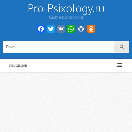
Pro-Psixology.ru
Сайт о психологии
Facebook
Twitter
VK
WhatsApp
Mail.Ru
Odnoklassniki
Navigation