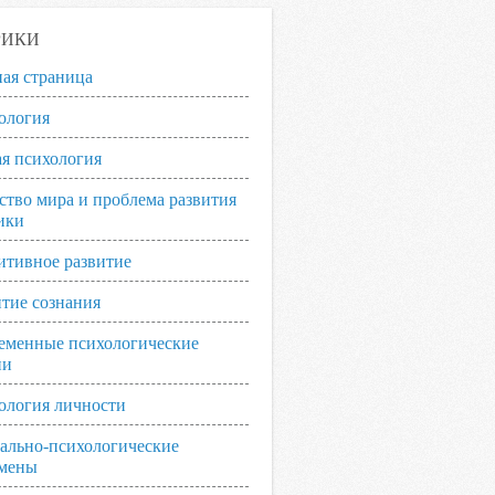
РИКИ
ная страница
ология
я психология
ство мира и проблема развития
ики
итивное развитие
итие сознания
еменные психологические
ии
ология личности
ально-психологические
мены