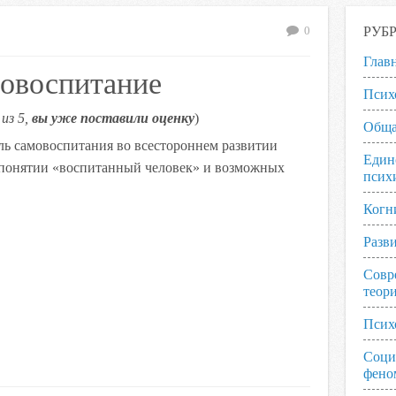
РУБ
0
Глав
мовоспитание
Псих
из 5,
вы уже поставили оценку
)
Обща
оль самовоспитания во всестороннем развитии
Един
о понятии «воспитанный человек» и возможных
псих
Когн
Разв
Совр
теор
Псих
Соци
фено