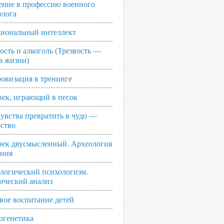
ение в профессию военного
олога
иональный интеллект
ость и алкоголь (Трезвость —
а жизни)
овизация в тренинге
век, играющий в песок
увства превратить в чудо —
рство
век двусмысленный. Археология
ания
логический психологизм.
ический анализ
вое воспитание детей
огенетика