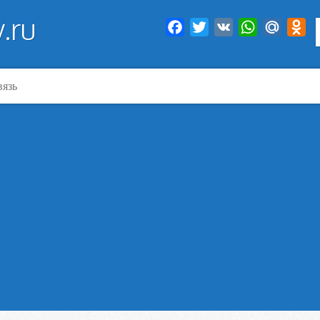
.ru
Facebook
Twitter
VK
WhatsApp
Mail.Ru
Od
вязь