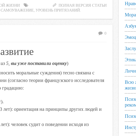
Нрав
ОЙ ЖИЗНИ
ПОЛНАЯ ВЕРСИЯ СТАТЬИ
,
САМОУВАЖЕНИЕ
,
УРОВЕНЬ ПРИТЯЗАНИЙ.
Мора
Азбу
0
Эмоц
азвитие
Заслу
Этик
из 5,
вы уже поставили оценку
)
Личн
носить моральные суждения) тесно связана с
ни (согласно теории французского исследователя
Всю 
ю градацию:
жизн
Псих
).
реко
13 лет): ориентация на принципы других людей и
Псих
 лет): человек судит о поведении исходя из
Инст