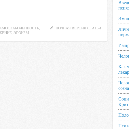
Введ
псих
Эмоц
АМООЗАБОЧЕННОСТЬ
,
ПОЛНАЯ ВЕРСИЯ СТАТЬИ
Личн
ЖЕНИЕ
,
ЭГОИЗМ
норм
Импр
Чело
Как ч
лека
Чело
созн
Соци
Крит
Поло
Псих