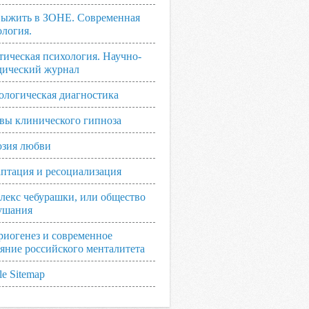
выжить в ЗОНЕ. Современная
ология.
тическая психология. Научно-
дический журнал
ологическая диагностика
вы клинического гипноза
зия любви
аптация и ресоциализация
лекс чебурашки, или общество
ушания
риогенез и современное
ояние российского менталитета
e Sitemap