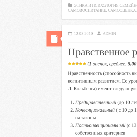
c
i
a
i
n
ЭТИКА И ПСИХОЛОГИЯ СЕМЕЙН
e
t
t
l
o
САМОВОСПИТАНИЕ
,
САМООЦЕНКА
b
t
s
.
k
o
e
A
R
l
o
r
p
u
a
12.08.2010
ADMIN
k
p
s
Нравственное р
s
n
(
1
оценок, среднее:
5,00
i
k
Нравственность (способность вы
i
когнитивным развитием. Ее уров
Л. Кольберга) имеют следующу
Преднравственный
(до 10 лет
Конвенциональный
( с 10 до 
на законы.
Постконвенциональный
(с 13
собственных критериев.