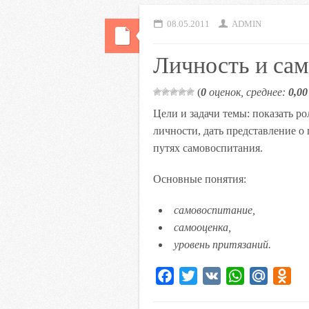
08.05.2011
ADMIN
Личность и са
(
0
оценок, среднее:
0,00
Цели и задачи темы: показать р
личности, дать представление 
путях самовоспитания.
Основные понятия:
самовоспитание,
с
амооценка,
у
ровень притязаний.
F
T
V
W
M
O
a
w
K
h
a
d