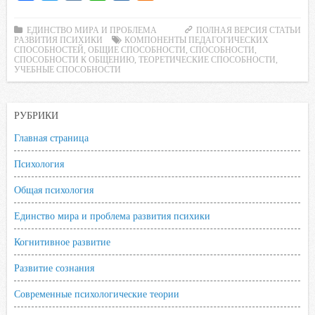
a
w
K
h
a
d
c
i
a
i
n
ЕДИНСТВО МИРА И ПРОБЛЕМА
ПОЛНАЯ ВЕРСИЯ СТАТЬИ
РАЗВИТИЯ ПСИХИКИ
КОМПОНЕНТЫ ПЕДАГОГИЧЕСКИХ
e
t
t
l
o
СПОСОБНОСТЕЙ
,
ОБЩИЕ СПОСОБНОСТИ
,
СПОСОБНОСТИ
,
СПОСОБНОСТИ К ОБЩЕНИЮ
,
ТЕОРЕТИЧЕСКИЕ СПОСОБНОСТИ
,
b
t
s
.
k
УЧЕБНЫЕ СПОСОБНОСТИ
o
e
A
R
l
o
r
p
u
a
РУБРИКИ
k
p
s
s
Главная страница
n
Психология
i
Общая психология
k
i
Единство мира и проблема развития психики
Когнитивное развитие
Развитие сознания
Современные психологические теории