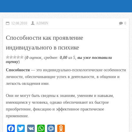
12.08.2010
ADMIN
0
Способности как проявление
индивидуального в психике
(
0
оценок, среднее:
0,00
из 5,
вы уже поставили
оценку
)
Способности
— это индивидуально-психологические особенности
личности, обеспечивающие успех в деятельности, в общении и
легкость овладения ими.
Они не могут быть сведены к знаниям, умениям и навыкам,
имеющимся у человека, однако обеспечивают их быстрое
приобретение, фиксацию и эффективное практическое
применение.
F
T
V
W
M
O