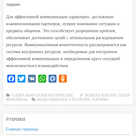
людьми.
Для эффективной коммуникации характерно: достижение
взаимопонимания партнеров, лучшее понимание ситуации и
предмета общения. Это способствует разрешению проблем,
обеспечивает достижение целей с оптимальным расходованием
ресурсов. Коммуникативная компетентность рассматривается как
система внутренних ресурсов, необходимых для построения
эффективной коммуникации в определенном круге ситуаций
межличностного взаимодействия.
F
T
V
W
M
O
a
w
K
h
a
d
c
i
a
i
n
СОЦИАЛЬНО-ПСИХОЛОГИЧЕСКИЕ
ПОЛНАЯ ВЕРСИЯ СТАТЬИ
ФЕНОМЕНЫ
ВИДЫ ОБЩЕНИЯ
,
СТРАТЕГИИ
,
ТАКТИКИ
e
t
t
l
o
b
t
s
.
k
o
e
A
R
l
РУБРИКИ
o
r
p
u
a
Главная страница
k
p
s