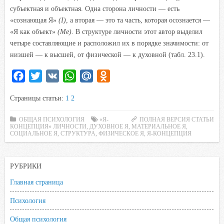
субъектная и объектная. Одна сторона личности — есть
«сознающая Я»
(I)
, а вторая — это та часть, которая осознается —
«Я как объект»
(Me)
. В структуре личности этот автор выделил
четыре составляющие и расположил их в порядке значимости: от
низшей — к высшей, от физической — к духовной (табл. 23.1).
F
T
V
W
M
O
a
w
K
h
a
d
Страницы статьи:
1
2
c
i
a
i
n
e
t
t
l
o
ОБЩАЯ ПСИХОЛОГИЯ
«Я-
ПОЛНАЯ ВЕРСИЯ СТАТЬИ
КОНЦЕПЦИЯ» ЛИЧНОСТИ
b
t
s
,
ДУХОВНОЕ Я
.
k
,
МАТЕРИАЛЬНОЕ Я
,
СОЦИАЛЬНОЕ Я
,
СТРУКТУРА
,
ФИЗИЧЕСКОЕ Я
,
Я-КОНЦЕПЦИЯ
o
e
A
R
l
o
r
p
u
a
РУБРИКИ
k
p
s
s
Главная страница
n
Психология
i
k
Общая психология