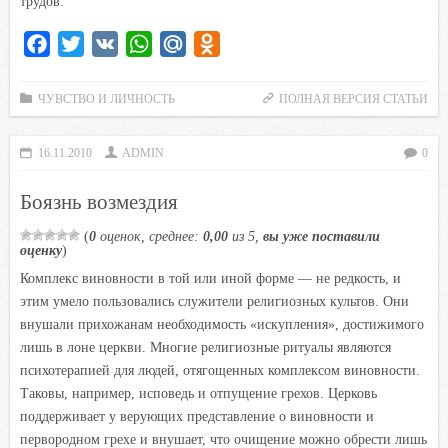
трудов.
F
T
V
W
M
O
a
w
K
h
a
d
c
i
a
i
n
ЧУВСТВО И ЛИЧНОСТЬ
ПОЛНАЯ ВЕРСИЯ СТАТЬИ
e
t
t
l
o
b
t
s
.
k
16.11.2010
ADMIN
0
o
e
A
R
l
Боязнь возмездия
o
r
p
u
a
k
p
s
(
0
оценок, среднее:
0,00
из 5,
вы уже поставили
оценку
)
s
n
Комплекс виновности в той или иной форме — не редкость, и
этим умело пользовались служители религиозных культов. Они
i
внушали прихожанам необходимость «искупления», достижимого
k
лишь в лоне церкви. Многие религиозные ритуалы являются
i
психотерапией для людей, отягощенных комплексом виновности.
Таковы, например, исповедь и отпущение грехов. Церковь
поддерживает у верующих представление о виновности и
первородном грехе и внушает, что очищение можно обрести лишь