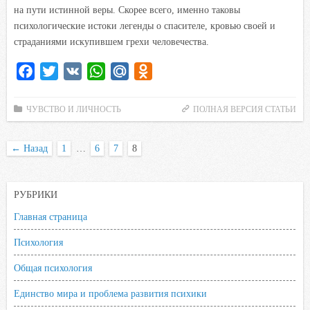
на пути истинной веры. Скорее всего, именно таковы
психологические истоки легенды о спасителе, кровью своей и
страданиями искупившем грехи человечества.
F
T
V
W
M
O
a
w
K
h
a
d
c
i
a
i
n
ЧУВСТВО И ЛИЧНОСТЬ
ПОЛНАЯ ВЕРСИЯ СТАТЬИ
e
t
t
l
o
b
t
s
.
k
←
Назад
1
…
6
7
8
o
e
A
R
l
o
r
p
u
a
РУБРИКИ
k
p
s
s
Главная страница
n
Психология
i
Общая психология
k
i
Единство мира и проблема развития психики