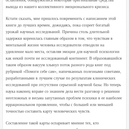
ослабления, обнаружились некоторые оригинальные средства
выхода из нашего коллективного эмоционального кризиса.
Кстати сказать, мне пришлось повременить с написанием этой
книги до лучших времен, дожидаясь, пока созреет богатый
урожай научных исследований. Причина столь длительной
задержки коренилась главным образом в том, что чувствам в
ментальной жизни человека исследователи отводили на
удивление мало места, оставляя эмоции для научной психологии
как некий почти не исследованный континент. В образовавшийся
таким образом вакуум хлынул поток разного рода книг под
рубрикой «Помоги себе сам», напичканных полезными советами,
разработанными в лучшем случае по результатам клинических
исследований при отсутствии серьезной научной базы. Но теперь
наука наконец вправе со знанием дела вести разговор о решении
неотложных и весьма запутанных проблем психики в ее наиболее
иррациональном проявлении, чтобы с большей или меньшей
точностью составить карту человеческих чувств.
Составление такой карты оспаривает мнение тех, кто