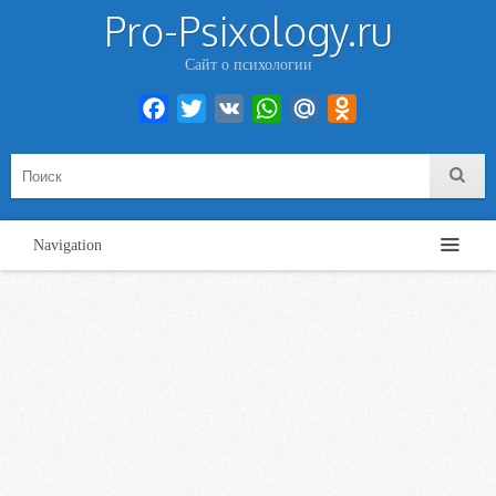
Pro-Psixology.ru
Сайт о психологии
Facebook
Twitter
VK
WhatsApp
Mail.Ru
Odnoklassniki
Navigation