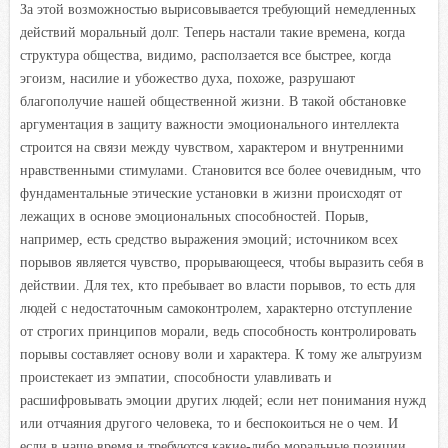
За этой возможностью вырисовывается требующий немедленных
действий моральный долг. Теперь настали такие времена, когда
структура общества, видимо, расползается все быстрее, когда
эгоизм, насилие и убожество духа, похоже, разрушают
благополучие нашей общественной жизни. В такой обстановке
аргументация в защиту важности эмоционального интеллекта
строится на связи между чувством, характером и внутренними
нравственными стимулами. Становится все более очевидным, что
фундаментальные этические установки в жизни происходят от
лежащих в основе эмоциональных способностей. Порыв,
например, есть средство выражения эмоций; источником всех
порывов является чувство, прорывающееся, чтобы выразить себя в
действии. Для тех, кто пребывает во власти порывов, то есть для
людей с недостаточным самоконтролем, характерно отступление
от строгих принципов морали, ведь способность контролировать
порывы составляет основу воли и характера. К тому же альтруизм
проистекает из эмпатии, способности улавливать и
расшифровывать эмоции других людей; если нет понимания нужд
или отчаяния другого человека, то и беспокоиться не о чем. И
если в наше время и требуются какие-либо моральные позиции,