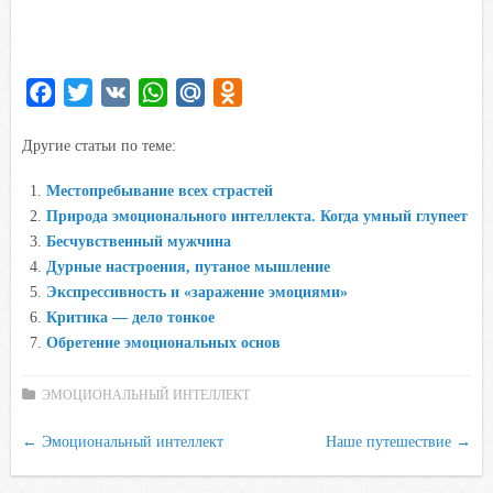
F
T
V
W
M
O
a
w
K
h
a
d
Другие статьи по теме:
c
i
a
i
n
e
t
t
l
o
Местопребывание всех страстей
b
t
s
.
k
Природа эмоционального интеллекта. Когда умный глупеет
o
e
A
R
l
Бесчувственный мужчина
o
r
p
u
a
Дурные настроения, путаное мышление
Экспрессивность и «заражение эмоциями»
k
p
s
Критика — дело тонкое
s
Обретение эмоциональных основ
n
i
ЭМОЦИОНАЛЬНЫЙ ИНТЕЛЛЕКТ
k
i
←
Эмоциональный интеллект
Наше путешествие
→