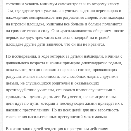
состоянии усвоить минимум самоконтроля и ко второму классу.
Там, где другие дети уже начали учиться ведению переговоров и
нахождению компромиссов для разрешения споров, возникающих
на игровой площадке, хулиганы все больше и больше полагаются
на громкие слова и силу. Они «расплачиваются» общением: после
первых же двух-трех часов контакта с задирой на игровой
площадке другие дети заявляют, что он им не нравится.
Но исследования, в ходе которых за детьми наблюдали, начиная с
дошкольного возраста и кончая примерно девятнадцатью годами,
показывают, что до половины первоклассников, проявляющих
разрушительные наклонности, не способных ладить с другими
детьми, не слушающихся родителей и оказывающих
противодействие учителям, становятся правонарушителями в
тринадцать—девятнадцать лет. Разумеется, не все агрессивные
дети идут по пути, который в последующей жизни приведет их к
насилию преступлениям. Но из всех детей для них вероятность
совершения насильственных преступлений максимальна.
В жизни таких детей тенденция к преступным действиям