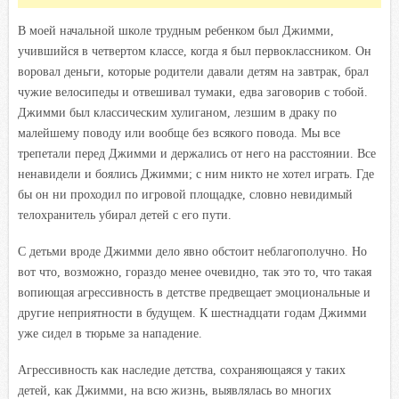
В моей начальной школе трудным ребенком был Джимми,
учившийся в четвертом классе, когда я был первоклассником. Он
воровал деньги, которые родители давали детям на завтрак, брал
чужие велосипеды и отвешивал тумаки, едва заговорив с тобой.
Джимми был классическим хулиганом, лезшим в драку по
малейшему поводу или вообще без всякого повода. Мы все
трепетали перед Джимми и держались от него на расстоянии. Все
ненавидели и боялись Джимми; с ним никто не хотел играть. Где
бы он ни проходил по игровой площадке, словно невидимый
телохранитель убирал детей с его пути.
С детьми вроде Джимми дело явно обстоит неблагополучно. Но
вот что, возможно, гораздо менее очевидно, так это то, что такая
вопиющая агрессивность в детстве предвещает эмоциональные и
другие неприятности в будущем. К шестнадцати годам Джимми
уже сидел в тюрьме за нападение.
Агрессивность как наследие детства, сохраняющаяся у таких
детей, как Джимми, на всю жизнь, выявлялась во многих