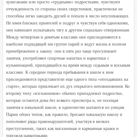
хулиганами или просто «трудными» подростками, чувствуют
отчужденность со стороны своих сверстников, практически не
способны легко заводить друзей и попали в число неуспевающих.
Не имея близких приятелей и подруг и чувствуя себя одинокими,
они начинают испытывать тягу к другим социально отверженным.
Между четвертым и девятым классами они присоединяются к
наиболее подходящей им группе парий и ведут жизнь в полном
пренебрежении к закону: они в пять раз чаще прогуливают
занятия, употребляют спиртные напитки и наркотики с
кульминацией, приходящейся на время между седьмым и восьмым
классами. К середине периода пребывания в школе к ним
присоединяются представители еще одного типа «опоздавших на
старте», которых привлекает их дух открытого неповиновения. Ко
второму типу «изгнанников» обычно принадлежат подростки,
которые остаются дома без всякого присмотра и, не посещая
занятия в начальной школе, в одиночестве шатаются по улицам.
Парии обоих типов, как правило, бросают начальную школу и
пополняют ряды правонарушителей, участвуя в мелких
преступлениях, таких как магазинные и карманные кражи и
торговля наркотиками.