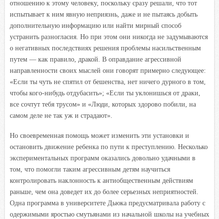
отношению к этому человеку, поскольку сразу решали, что тот
испытывает к ним явную неприязнь, даже и не пытаясь добыть
дополнительную информацию или найти мирный способ
устранить разногласия. Но при этом они никогда не задумываются
о негативных последствиях решения проблемы насильственным
путем — как правило, дракой. В оправдание агрессивной
направленности своих мыслей они говорят примерно следующее:
«Если ты чуть не спятил от бешенства, нет ничего дурного в том,
чтобы кого-нибудь отдубасить»; «Если ты уклонишься от драки,
все сочтут тебя трусом» и «Люди, которых здорово побили, на
самом деле не так уж и страдают».
Но своевременная помощь может изменить эти установки и
остановить движение ребенка по пути к преступлению. Несколько
экспериментальных программ оказались довольно удачными в
том, что помогли таким агрессивным детям научиться
контролировать наклонность к антиобщественным действиям
раньше, чем она доведет их до более серьезных неприятностей.
Одна программа в университете Дьюка предусматривала работу с
одержимыми яростью смутьянами из начальной школы на учебных