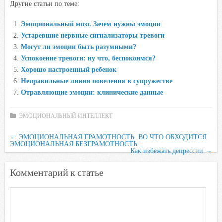
Другие статьи по теме:
c
i
a
i
n
e
t
t
l
o
Эмоциональный мозг. Зачем нужны эмоции
b
t
s
.
k
Устаревшие нервные сигнализаторы тревоги
o
e
A
R
l
Могут ли эмоции быть разумными?
o
r
p
u
a
Успокоение тревоги: ну что, беспокоимся?
Хорошо настроенный ребенок
k
p
s
Неправильные линии повеления в супружестве
s
Отравляющие эмоции: клинические данные
n
i
ЭМОЦИОНАЛЬНЫЙ ИНТЕЛЛЕКТ
k
i
←
ЭМОЦИОНАЛЬНАЯ ГРАМОТНОСТЬ. ВО ЧТО ОБХОДИТСЯ
ЭМОЦИОНАЛЬНАЯ БЕЗГРАМОТНОСТЬ
Как избежать депрессии
→
Комментарий к статье