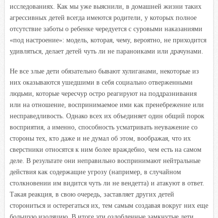
исследованиях. Как мы уже выяснили, в домашней жизни таких
агрессивных детей всегда имеются родители, у которых полное
отсутствие заботы о ребенке чередуется с суровыми наказаниями
«под настроение»: модель, которая, чему, вероятно, не приходится
удивляться, делает детей чуть ли не параноиками или драчунами.
Не все злые дети обязательно бывают хулиганами, некоторые из
них оказываются ушедшими в себя социально отверженными
людьми, которые чересчур остро реагируют на поддразнивания
или на отношение, воспринимаемое ими как пренебрежение или
несправедливость. Однако всех их объединяет один общий порок
восприятия, а именно, способность усматривать неуважение со
стороны тех, кто даже и не думал об этом, воображая, что их
сверстники относятся к ним более враждебно, чем есть на самом
деле. В результате они неправильно воспринимают нейтральные
действия как содержащие угрозу (например, в случайном
столкновении им видится чуть ли не вендетта) и атакуют в ответ.
Такая реакция, в свою очередь, заставляет других детей
сторониться и остерегаться их, тем самым создавая вокруг них еще
большую изоляцию. В итоге эти озлобленные замкнутые дети