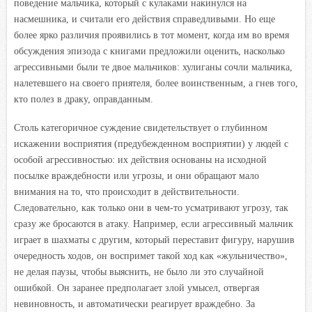
поведение мальчика, который с кулаками накинулся на
насмешника, и считали его действия справедливыми. Но еще
более ярко различия проявились в тот момент, когда им во время
обсуждения эпизода с книгами предложили оценить, насколько
агрессивными были те двое мальчиков: хулиганы сочли мальчика,
налетевшего на своего приятеля, более воинственным, а гнев того,
кто полез в драку, оправданным.
Столь категоричное суждение свидетельствует о глубинном
искажении восприятия (предубежденном восприятии) у людей с
особой агрессивностью: их действия основаны на исходной
посылке враждебности или угрозы, и они обращают мало
внимания на то, что происходит в действительности.
Следовательно, как только они в чем-то усматривают угрозу, так
сразу же бросаются в атаку. Например, если агрессивный мальчик
играет в шахматы с другим, который переставит фигуру, нарушив
очередность ходов, он воспримет такой ход как «жульничество»,
не делая паузы, чтобы выяснить, не было ли это случайной
ошибкой. Он заранее предполагает злой умысел, отвергая
невиновность, и автоматически реагирует враждебно. За