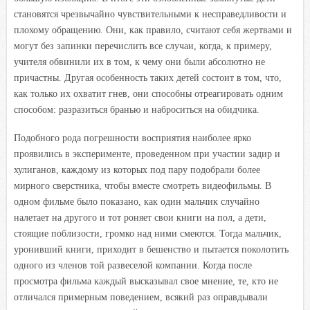
становятся чрезвычайно чувствительными к несправедливости и
плохому обращению. Они, как правило, считают себя жертвами и
могут без запинки перечислить все случаи, когда, к примеру,
учителя обвинили их в том, к чему они были абсолютно не
причастны. Другая особенность таких детей состоит в том, что,
как только их охватит гнев, они способны отреагировать одним
способом: разразиться бранью и наброситься на обидчика.
Подобного рода погрешности восприятия наиболее ярко
проявились в эксперименте, проведенном при участии задир и
хулиганов, каждому из которых под пару подобрали более
мирного сверстника, чтобы вместе смотреть видеофильмы. В
одном фильме было показано, как один мальчик случайно
налетает на другого и тот роняет свои книги на пол, а дети,
стоящие поблизости, громко над ними смеются. Тогда мальчик,
уронивший книги, приходит в бешенство и пытается поколотить
одного из членов той развеселой компании. Когда после
просмотра фильма каждый высказывал свое мнение, те, кто не
отличался примерным поведением, всякий раз оправдывали