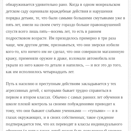
обнаруживается удивительно рано. Когда в одном монреальском
детском саду оценивали враждебные действия и нарушения
порядка детьми, те, что были самыми большими смутьянами уже в
пять лет, имели на своем счету гораздо больше правонарушений
спустя всего лишь пять—восемь лет, то есть в раннем
подростковом возрасте. Им приходилось примерно в три раза
чаще, чем другим детям, признаваться, что они зверски избили
кого-то, кто ничего им не сделал, что они совершили магазинную
кражу, применяли оружие в драке, взломали автомобиль или
украли из него какие-то детали и напились, — и все это до того,
как им исполнилось четырнадцать лет.
Путь к насилию и преступным действиям закладывается у тех
агрессивных детей, с которыми бывает трудно справиться в
первом и втором классах. Обычно с самых ранних лет обучения в
школе плохой контроль за своими побуждениями приводит к
тому, что они бывают слабыми учениками — «тупыми» — и в
глазах окружающих, и в своих собственных; такое суждение
подтверждается тем, что их переводят в классы индивидуального
обучения (и хотя у таких детей может быть повышенный уровень