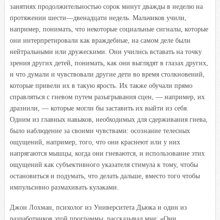
занятиях продолжительностью сорок минут дважды в неделю на
протяжении шести—двенадцати недель. Мальчиков учили,
например, понимать, что некоторые социальные сигналы, которые
они интерпретировали как враждебные, на самом деле были
нейтральными или дружескими. Они учились вставать на точку
зрения других детей, понимать, как они выглядят в глазах других,
и что думали и чувствовали другие дети во время столкновений,
которые привели их в такую ярость. Их также обучали прямо
справляться с гневом путем разыгрывания сцен, — например, их
дразнили, — которые могли бы заставить их выйти из себя.
Одним из главных навыков, необходимых для сдерживания гнева,
было наблюдение за своими чувствами: осознание телесных
ощущений, например, того, что они краснеют или у них
напрягаются мышцы, когда они гневаются, и использование этих
ощущений как субъективного указателя стимула к тому, чтобы
остановиться и подумать, что делать дальше, вместо того чтобы
импульсивно размахивать кулаками.
Джон Лохман, психолог из Университета Дьюка и один из
разработчиков этой программы, рассказывал мне: «Они