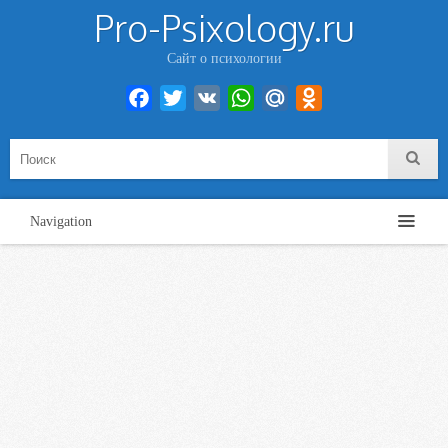
Pro-Psixology.ru
Сайт о психологии
Facebook
Twitter
VK
WhatsApp
Mail.Ru
Odnoklassniki
Navigation