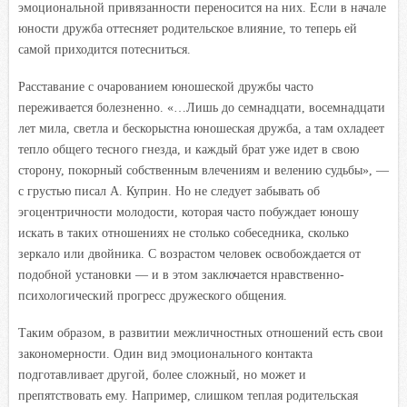
эмоциональной привязанности переносится на них. Если в начале
юности дружба оттесняет родительское влияние, то теперь ей
самой приходится потесниться.
Расставание с очарованием юношеской дружбы часто
переживается болезненно. «…Лишь до семнадцати, восемнадцати
лет мила, светла и бескорыстна юношеская дружба, а там охладеет
тепло общего тесного гнезда, и каждый брат уже идет в свою
сторону, покорный собственным влечениям и велению судьбы», —
с грустью писал А. Куприн. Но не следует забывать об
эгоцентричности молодости, которая часто побуждает юношу
искать в таких отношениях не столько собеседника, сколько
зеркало или двойника. С возрастом человек освобождается от
подобной установки — и в этом заключается нравственно-
психологический прогресс дружеского общения.
Таким образом, в развитии межличностных отношений есть свои
закономерности. Один вид эмоционального контакта
подготавливает другой, более сложный, но может и
препятствовать ему. Например, слишком теплая родительская