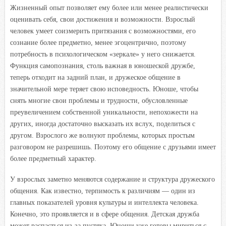
Жизненный опыт позволяет ему более или менее реалистически
оценивать себя, свои достижения и возможности. Взрослый
человек умеет соизмерить притязания с возможностями, его
сознание более предметно, менее эгоцентрично, поэтому
потребность в психологическом «зеркале» у него снижается.
Функция самопознания, столь важная в юношеской дружбе,
теперь отходит на задний план, и дружеское общение в
значительной мере теряет свою исповедность. Юноше, чтобы
снять многие свои проблемы и трудности, обусловленные
преувеличением собственной уникальности, непохожести на
других, иногда достаточно высказать их вслух, поделиться с
другом. Взрослого же волнуют проблемы, которых простым
разговором не разрешишь. Поэтому его общение с друзьями имеет
более предметный характер.
У взрослых заметно меняются содержание и структура дружеского
общения. Как известно, терпимость к различиям — один из
главных показателей уровня культуры и интеллекта человека.
Конечно, это проявляется и в сфере общения. Детская дружба
может распасться из-за пустяка. Юноши уже готовы мириться с