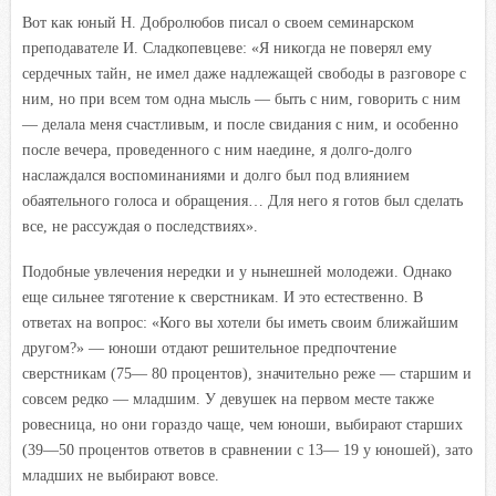
Вот как юный Н. Добролюбов писал о своем семинарском
преподавателе И. Сладкопевцеве: «Я никогда не поверял ему
сердечных тайн, не имел даже надлежащей свободы в разговоре с
ним, но при всем том одна мысль — быть с ним, говорить с ним
— делала меня счастливым, и после свидания с ним, и особенно
после вечера, проведенного с ним наедине, я долго-долго
наслаждался воспоминаниями и долго был под влиянием
обаятельного голоса и обращения… Для него я готов был сделать
все, не рассуждая о последствиях».
Подобные увлечения нередки и у нынешней молодежи. Однако
еще сильнее тяготение к сверстникам. И это естественно. В
ответах на вопрос: «Кого вы хотели бы иметь своим ближайшим
другом?» — юноши отдают решительное предпочтение
сверстникам (75— 80 процентов), значительно реже — старшим и
совсем редко — младшим. У девушек на первом месте также
ровесница, но они гораздо чаще, чем юноши, выбирают старших
(39—50 процентов ответов в сравнении с 13— 19 у юношей), зато
младших не выбирают вовсе.