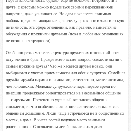
Первая влюбленность, однако, еще не ослабляет потребности в
друге, с которым можно поделиться своими переживаниями;
напротив, даже усиливает ее. Но едва появляется взаимная
любовь, предполагающая как физическую, так и психологическую
интимность, эта сфера отношений, как правило, изымается из
обсуждения с прежними друзьями (пока в любовных отношениях
не возникают трудности).
Особенно резко меняется структура дружеских отношений после
вступления в брак. Прежде всего встает вопрос: совместимы ли с
семьей прежние друзья? Что же касается друзей новых, они
выбираются с учетом приемлемости для обоих супругов. Семейная
дружба, дружба парами или домами, естественно, менее интимна,
чем юношеская. Молодые супружеские пары первое время по
инерции продолжают ориентироваться на внесемейное общение
— с друзьями. Постепенно удельный вес такого общения
снижается, и, что особенно важно, оно все теснее связывается с
общением домашним. Люди чаще встречаются не в общественных
местах, а дома. В числе гостей ведущее место занимают
родственники. С появлением детей значительная доля