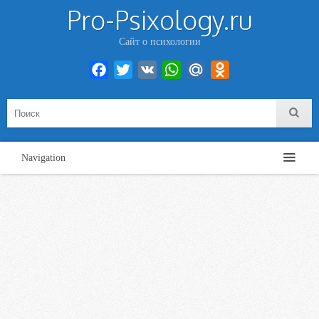
Pro-Psixology.ru
Сайт о психологии
Facebook
Twitter
VK
WhatsApp
Mail.Ru
Odnoklassniki
Navigation