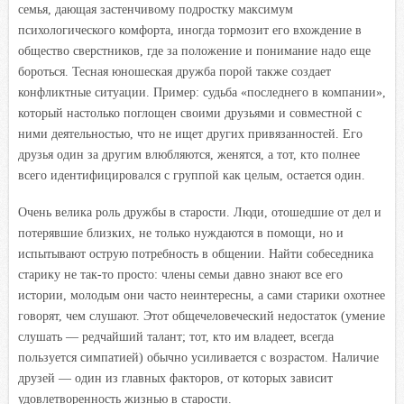
семья, дающая застенчивому подростку максимум
психологического комфорта, иногда тормозит его вхождение в
общество сверстников, где за положение и понимание надо еще
бороться. Тесная юношеская дружба порой также создает
конфликтные ситуации. Пример: судьба «последнего в компании»,
который настолько поглощен своими друзьями и совместной с
ними деятельностью, что не ищет других привязанностей. Его
друзья один за другим влюбляются, женятся, а тот, кто полнее
всего идентифицировался с группой как целым, остается один.
Очень велика роль дружбы в старости. Люди, отошедшие от дел и
потерявшие близких, не только нуждаются в помощи, но и
испытывают острую потребность в общении. Найти собеседника
старику не так-то просто: члены семьи давно знают все его
истории, молодым они часто неинтересны, а сами старики охотнее
говорят, чем слушают. Этот общечеловеческий недостаток (умение
слушать — редчайший талант; тот, кто им владеет, всегда
пользуется симпатией) обычно усиливается с возрастом. Наличие
друзей — один из главных факторов, от которых зависит
удовлетворенность жизнью в старости.