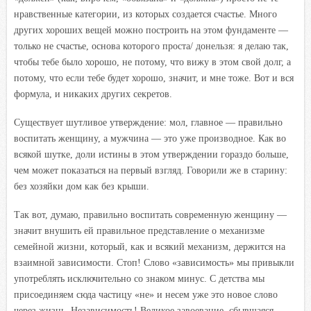
нравственные категории, из которых создается счастье. Много
других хороших вещей можно построить на этом фундаменте —
только не счастье, основа которого проста/ донельзя: я делаю так,
чтобы тебе было хорошо, не потому, что вижу в этом свой долг, а
потому, что если тебе будет хорошо, значит, и мне тоже. Вот и вся
формула, и никаких других секретов.
Существует шутливое утверждение: мол, главное — правильно
воспитать женщину, а мужчина — это уже производное. Как во
всякой шутке, доли истины в этом утверждении гораздо больше,
чем может показаться на первый взгляд. Говорили же в старину:
без хозяйки дом как без крыши.
Так вот, думаю, правильно воспитать современную женщину —
значит внушить ей правильное представление о механизме
семейной жизни, который, как и всякий механизм, держится на
взаимной зависимости. Стоп! Слово «зависимость» мы привыкли
употреблять исключительно со знаком минус. С детства мы
присоединяем сюда частицу «не» и несем уже это новое слово
через жизнь. Независимость! Великое завоевание, сбывшаяся