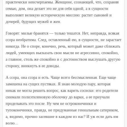
практически неисчерпаемы. Женщине, сознающей, что, сохраняя
семью, дом, она делает это не для себя одной, а в сущности
выполняет великую историческую миссию: растит сыновей и
дочерей, будущих мужей и жен.
Говорят: милые бранятся — только тешатся. Нет, неправда, всякая
ссора необратима. След, оставленный ею, в сущности, не зарастает
никогда. Не о споре, конечно, речь, который может даже сближать
людей, умеющих высказать свои мысли не агрессивно, спокойно,
а главное, столь же спокойно и с достоинством выслушать другую
сторону, вникнуть в ее доводы.
А ссора, она ссора и есть. Чаще всего бессмысленная. Еще чаще
замешена на сущих пустяках. Я знаю молодую пару, которая
никак не могла решить вопрос, как варить сосиски: его родители
снимали полиэтиленовую оболочку до варки, а ее приучали
проделывать это после. Ну чем не остроконечники и
тупоконечники, правда, не придуманные гениальным сатириком,
а, видимо, прочно засевшие в каждом из нас? И уж если дать им
волю…