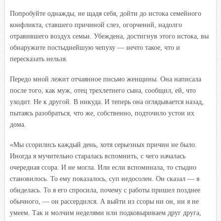
Попробуйте однажды, не щадя себя, дойти до истока семейного
конфликта, ставшего причиной слез, огорчений, надолго
отравившего воздух семьи. Убеждена, достигнув этого истока, вы
обнаружите постыднейшую чепуху — нечто такое, что и
пересказать нельзя.
Передо мной лежит отчаянное письмо женщины. Она написала
после того, как муж, отец трехлетнего сына, сообщил, ей, что
уходит. Не к другой. В никуда. И теперь она оглядывается назад,
пытаясь разобраться, что же, собственно, подточило устои их
дома.
«Мы ссорились каждый день, хотя серьезных причин не было.
Иногда я мучительно старалась вспомнить, с чего началась
очередная ссора. И не могла. Или если вспоминала, то стыдно
становилось. То ему показалось, суп недосолен. Он сказал — я
обиделась. То я его спросила, почему с работы пришел позднее
обычного, — он рассердился. А выйти из ссоры ни он, ни я не
умеем. Так и молчим неделями или подковыриваем друг друга,