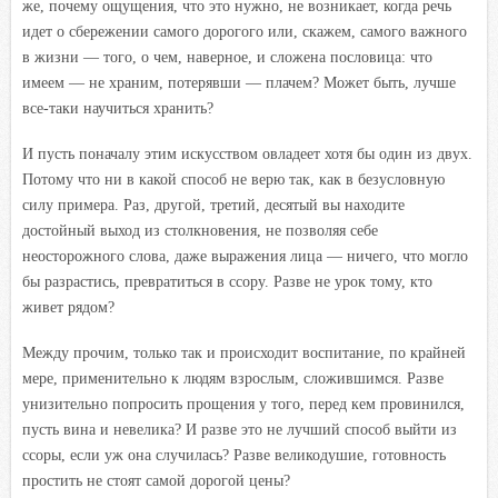
же, почему ощущения, что это нужно, не возникает, когда речь
идет о сбережении самого дорогого или, скажем, самого важного
в жизни — того, о чем, наверное, и сложена пословица: что
имеем — не храним, потерявши — плачем? Может быть, лучше
все-таки научиться хранить?
И пусть поначалу этим искусством овладеет хотя бы один из двух.
Потому что ни в какой способ не верю так, как в безусловную
силу примера. Раз, другой, третий, десятый вы находите
достойный выход из столкновения, не позволяя себе
неосторожного слова, даже выражения лица — ничего, что могло
бы разрастись, превратиться в ссору. Разве не урок тому, кто
живет рядом?
Между прочим, только так и происходит воспитание, по крайней
мере, применительно к людям взрослым, сложившимся. Разве
унизительно попросить прощения у того, перед кем провинился,
пусть вина и невелика? И разве это не лучший способ выйти из
ссоры, если уж она случилась? Разве великодушие, готовность
простить не стоят самой дорогой цены?