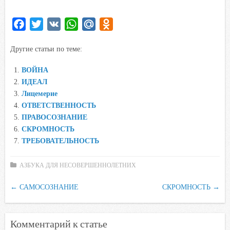
F
T
V
W
M
O
a
w
K
h
a
d
Другие статьи по теме:
c
i
a
i
n
e
t
t
l
o
ВОЙНА
b
t
s
.
k
ИДЕАЛ
o
e
A
R
l
Лицемерие
o
r
p
u
a
ОТВЕТСТВЕННОСТЬ
ПРАВОСОЗНАНИЕ
k
p
s
СКРОМНОСТЬ
s
ТРЕБОВАТЕЛЬНОСТЬ
n
i
АЗБУКА ДЛЯ НЕСОВЕРШЕННОЛЕТНИХ
k
i
←
САМОСОЗНАНИЕ
СКРОМНОСТЬ
→
Комментарий к статье