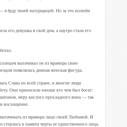
— я буду твоей натурщицей. Но за это полюби
ла его девушка в свой дом, а наутро стала его
ботал.
 солнцем вытачивал он из мрамора свою
зцом появлялась дивная женская фигура.
лась Слава по всей стране, и многие люди
боту. Они приносили юноше кто чем был богат:
каштанов, меру кислого прохладного вина — так
 и восхищение.
 вытачивать из мрамора лицо своей Любимой. И
о стерлись в памяти черты ее единственного лица,