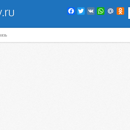
.ru
Facebook
Twitter
VK
WhatsApp
Mail.Ru
Od
вязь