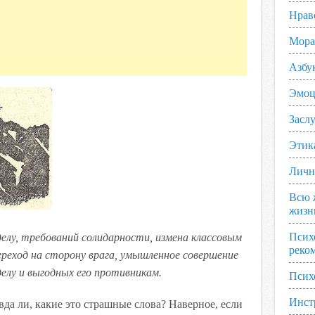
Нрав
Мора
Азбу
Эмоц
Заслу
Этик
Личн
Всю 
жизн
Псих
елу, требований солидарности, измена классовым
реко
реход на сторону врага, умышленное совершение
елу и выгодных его противникам.
Псих
Инст
да ли, какие это страшные слова? Наверное, если