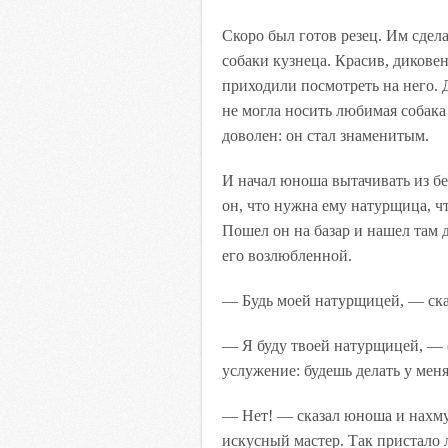
Скоро был готов резец. Им сде
собаки кузнеца. Красив, дикове
приходили посмотреть на него. 
не могла носить любимая собака
доволен: он стал знаменитым.
И начал юноша вытачивать из б
он, что нужна ему натурщица, ч
Пошел он на базар и нашел там 
его возлюбленной.
— Будь моей натурщицей, — ска
— Я буду твоей натурщицей, — с
услужение: будешь делать у мен
— Нет! — сказал юноша и нахмур
искусный мастер. Так пристало 