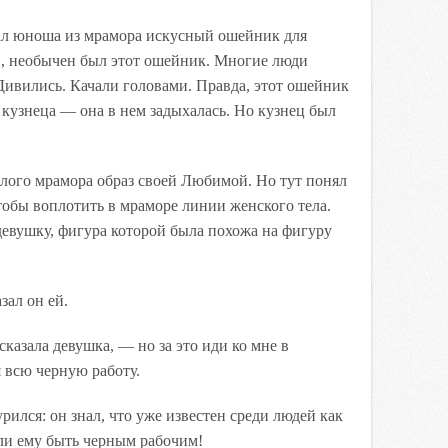
лал юноша из мрамора искусный ошейник для
н, необычен был этот ошейник. Многие люди
Дивились. Качали головами. Правда, этот ошейник
 кузнеца — она в нем задыхалась. Но кузнец был
елого мрамора образ своей Любимой. Но тут понял
тобы воплотить в мраморе линии женского тела.
девушку, фигура которой была похожа на фигуру
зал он ей.
казала девушка, — но за это иди ко мне в
я всю черную работу.
ился: он знал, что уже известен среди людей как
ли ему быть черным рабочим!