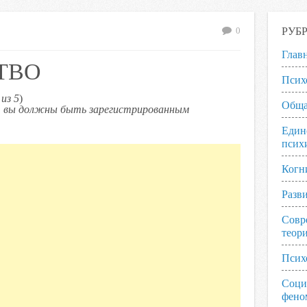
РУБ
0
Глав
ТВО
Псих
из 5
)
Обща
ь, вы должны быть зарегистрированным
Един
псих
Когн
Разв
Совр
теор
Псих
Соци
фено