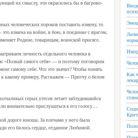
вующий их смыслу, эти окрасились бы в багрово-
Введ
псих
Эмоц
нных человеческих пороков поставить измену, то
— это измена на войне, в бою, в поединке с врагом,
Личн
изменяет Родине, товарищам, воинской присяге.
норм
Импр
матриваем личность отдельного человека в
я: «Познай самого себя» — и поэтому поговорим
Чело
ене самому себе. Что это значит? Чтобы понять
Как ч
т к какому примеру. Расскажем —
Притчу о белом
лека
Чело
созн
молчаливых серых утесов летает заблудившийся
 если внимательно прислушаться к его голосу…
Соци
Крит
ой дороге юноша. За плечами у него была
Поло
руди его билось сердце, отданное Любимой.
Псих