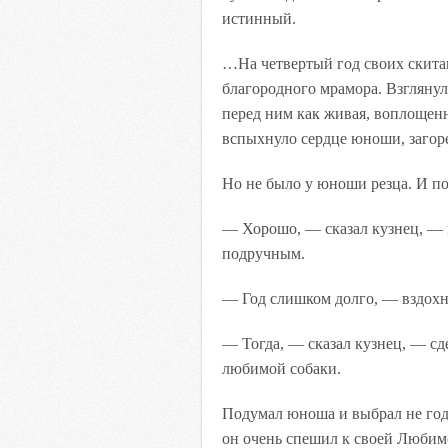
истинный.
…На четвертый год своих скита
благородного мрамора. Взгляну
перед ним как живая, воплощен
вспыхнуло сердце юноши, загор
Но не было у юноши резца. И по
— Хорошо, — сказал кузнец, — н
подручным.
— Год слишком долго, — вздох
— Тогда, — сказал кузнец, — сд
любимой собаки.
Подумал юноша и выбрал не год
он очень спешил к своей Любим