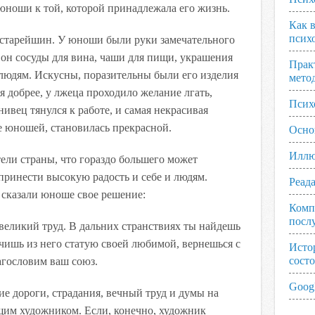
юноши к той, которой принадлежала его жизнь.
Как 
псих
старейшин. У юноши были руки замечательного
л он сосуды для вина, чаши для пищи, украшения
Прак
 людям. Искусны, поразительны были его изделия
мето
я добрее, у лжеца проходило желание лгать,
Псих
ивец тянулся к работе, и самая некрасивая
е юношей, становилась прекрасной.
Осно
Иллю
ели страны, что гораздо большего может
принести высокую радость и себе и людям.
Реад
м сказали юноше свое решение:
Комп
посл
великий труд. В дальних странствиях ты найдешь
ишь из него статую своей любимой, вернешься с
Исто
сост
лагословим ваш союз.
Googl
ие дороги, страдания, вечный труд и думы на
щим художником. Если, конечно, художник