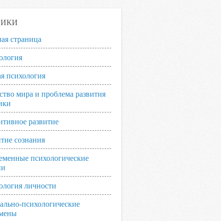
РИКИ
ная страница
ология
я психология
ство мира и проблема развития
ики
итивное развитие
итие сознания
еменные психологические
ии
ология личности
ально-психологические
мены