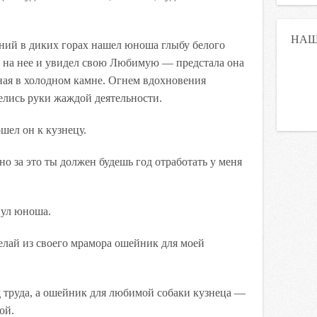
НАШ
ний в диких горах нашел юноша глыбу белого
л на нее и увидел свою Любимую — предстала она
ная в холодном камне. Огнем вдохновения
елись руки жаждой деятельности.
шел он к кузнецу.
о за это ты должен будешь год отработать у меня
нул юноша.
елай из своего мрамора ошейник для моей
 труда, а ошейник для любимой собаки кузнеца —
ой.