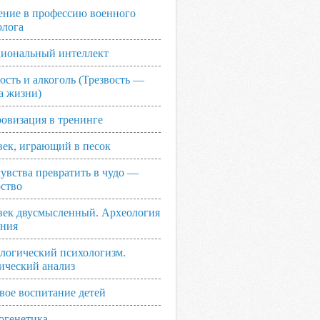
ение в профессию военного
олога
иональный интеллект
ость и алкоголь (Трезвость —
а жизни)
овизация в тренинге
век, играющий в песок
увства превратить в чудо —
рство
век двусмысленный. Археология
ания
логический психологизм.
ический анализ
вое воспитание детей
огенетика