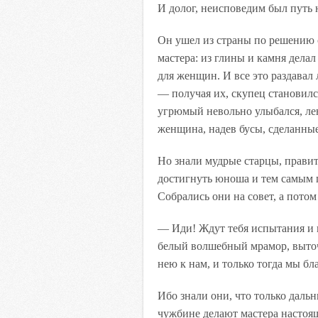
И долог, неисповедим был путь 
Он ушел из страны по решению 
мастера: из глины и камня дела
для женщин. И все это раздавал
— получая их, скупец становилс
угрюмый невольно улыбался, лен
женщина, надев бусы, сделанны
Но знали мудрые старцы, правит
достигнуть юноша и тем самым 
Собрались они на совет, а пото
— Иди! Ждут тебя испытания и 
белый волшебный мрамор, выточ
нею к нам, и только тогда мы б
Ибо знали они, что только дальн
чужбине делают мастера настоя