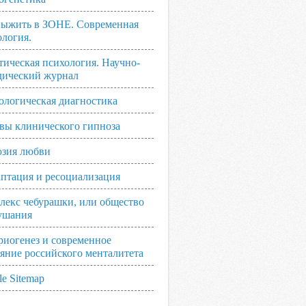
выжить в ЗОНЕ. Современная
ология.
тическая психология. Научно-
дический журнал
ологическая диагностика
вы клинического гипноза
зия любви
аптация и ресоциализация
лекс чебурашки, или общество
ушания
риогенез и современное
ояние российского менталитета
e Sitemap