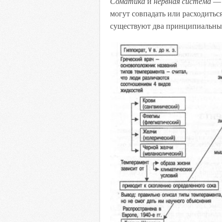
Соматика
и
нервная система
— 
могут совпадать или расходитьс
существуют два принципиальных