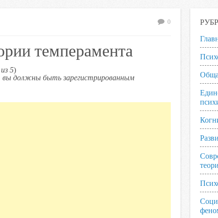
РУБ
0
Глав
ории темперамента
Псих
из 5
)
Обща
ь, вы должны быть зарегистрированным
Един
псих
Когн
Разв
Совр
теор
Псих
Соци
фено