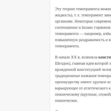
Эту теорию темперамента можно
жидкость), т. е. темперамент з
организме. Некоторые современ
соотношение и баланс гормонов
темперамента — например, изб
повышенную раздражимость и во
темперамента.
В начале XX в. возникла
консти
Шелдон), главная идея которой 
врожденной конституцией челов
традиционные названия темперам
преимуществу имеют хрупкое ас
варьирующее от атлетического к
пикническому (крупные, спокой
пикническое.