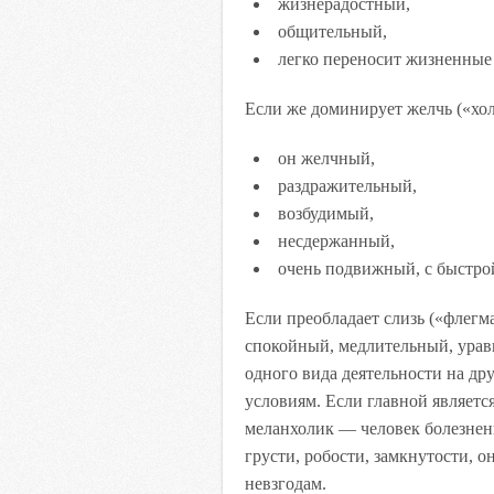
жизнерадостный,
общительный,
легко переносит жизненные 
Если же доминирует желчь («холе
он желчный,
раздражительный,
возбудимый,
несдержанный,
очень подвижный, с быстро
Если преобладает слизь («флегм
спокойный, медлительный, ура
одного вида деятельности на д
условиям. Если главной является
меланхолик — человек болезнен
грусти, робости, замкнутости, о
невзгодам.