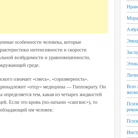
Нрав
Мора
Азбу
Эмоц
енные особенности человека, которые
рактеристики интенсивности и скорости
Заслу
альной возбудимости и уравновешенности,
Этик
окружающей среде.
Личн
нского означает «смесь», «соразмерность».
Всю 
принадлежит «отцу» медицины — Гиппократу. Он
жизн
а определяется тем, какая из четырех жидкостей
ей. Если это кровь (по-латыни «сангвис»), то
Псих
реко
 обладающий им человек:
Псих
Инст