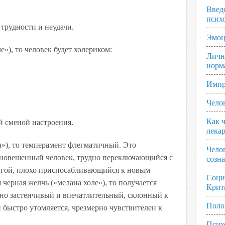
Введ
псих
трудности и неудачи.
Эмоц
»), то человек будет холериком:
Личн
норм
Импр
Чело
Как ч
й сменой настроения.
лека
а»), то темперамент флегматичный. Это
Чело
вновешенный человек, трудно переключающийся с
созн
ругой, плохо приспосабливающийся к новым
Соци
 черная желчь («мелана холе»), то получается
Крит
но застенчивый и впечатлительный, склонный к
Поло
н быстро утомляется, чрезмерно чувствителен к
Псих