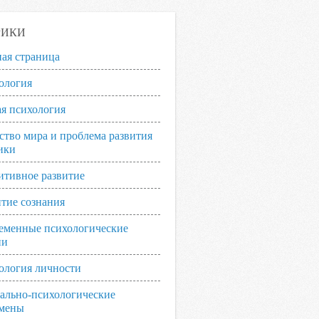
РИКИ
ная страница
ология
я психология
ство мира и проблема развития
ики
итивное развитие
итие сознания
еменные психологические
ии
ология личности
ально-психологические
мены