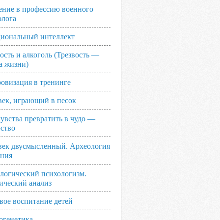
ение в профессию военного
олога
иональный интеллект
ость и алкоголь (Трезвость —
а жизни)
овизация в тренинге
век, играющий в песок
увства превратить в чудо —
рство
век двусмысленный. Археология
ания
логический психологизм.
ический анализ
вое воспитание детей
огенетика