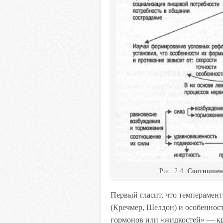
Рис. 2.4.
Соотношени
Первый гласит, что темперамент
(Кречмер, Шелдон) и особеннос
гормонов или «жидкостей» — кро