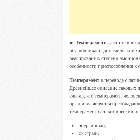
►
Темперамент
— это те врожд
обусловливают динамические ха
реагирования, степени эмоцион
особенности приспособления к 
Темперамент
в переводе с лати
Древнейшее описание.таковых 
считал, что темперамент человек
организма является преобладающ
темперамент сангвинический, и
энергичный,
быстрый,