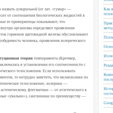
 назвать
гуморальной
(от лат. «гумор» —
Как 
псих
ависит от соотношения биологических жидкостей в
ные ее приверженцы показывают, что
Прак
 внутри организма определяют проявления
мето
ыток гормонов щитовидной железы обусловливают
Псих
збудимость человека, проявления холерического
Осно
Иллю
туционная теория
темперамента (Кречмер,
заключалась в установлении его соотнесенности с
Реад
еческого телосложения. Если использовать
Комп
ентов, то нетрудно заметить, что меланхолики по
посл
теническое телосложение, холерики —
Исто
 астеническому, флегматики — от атлетического к
сост
ные «увальни»), сангвиники по преимуществу —
Googl