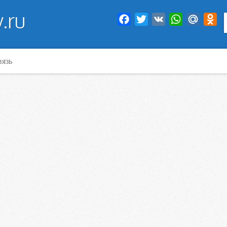
.ru
Facebook
Twitter
VK
WhatsApp
Mail.Ru
Od
вязь