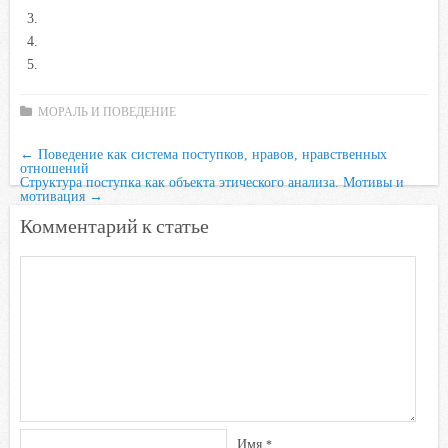
o
e
A
R
l
o
r
p
u
a
k
p
s
s
МОРАЛЬ И ПОВЕДЕНИЕ
n
i
←
Поведение как система поступков, нравов, нравственных
отношений
k
Структура поступка как объекта этического анализа. Мотивы и
i
мотивация
→
Комментарий к статье
Имя
*