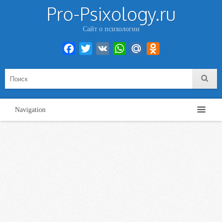
Pro-Psixology.ru
Сайт о психологии
Facebook
Twitter
VK
WhatsApp
Mail.Ru
Odnoklassniki
Navigation