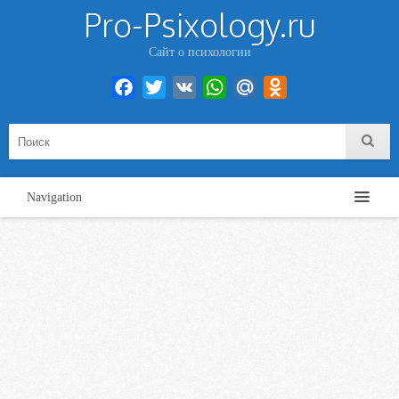
Pro-Psixology.ru
Сайт о психологии
Facebook
Twitter
VK
WhatsApp
Mail.Ru
Odnoklassniki
Navigation