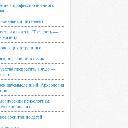
ение в профессию военного
олога
иональный интеллект
ость и алкоголь (Трезвость —
а жизни)
овизация в тренинге
век, играющий в песок
увства превратить в чудо —
рство
век двусмысленный. Археология
ания
логический психологизм.
ический анализ
вое воспитание детей
огенетика