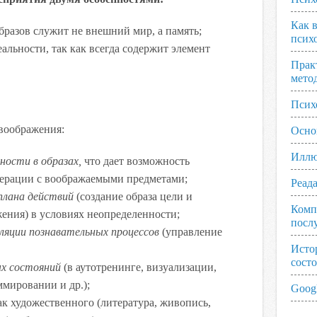
Как 
разов служит не внешний мир, а память;
псих
альности, так как всегда содержит элемент
Прак
мето
Псих
воображения:
Осно
Иллю
ности в образах,
что дает возможность
перации с воображаемыми предметами;
Реад
плана действий
(создание образа цели и
Комп
ения) в условиях неопределенности;
посл
уляции познавательных процессов
(управление
Исто
сост
ых состояний
(в аутотренинге, визуализации,
мировании и др.);
Googl
к художественного (литература, живопись,