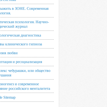
выжить в ЗОНЕ. Современная
ология.
тическая психология. Научно-
дический журнал
ологическая диагностика
вы клинического гипноза
зия любви
аптация и ресоциализация
лекс чебурашки, или общество
ушания
риогенез и современное
ояние российского менталитета
e Sitemap