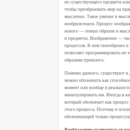
не существующего предмета или 
чтобы преобразовать мир на пра
мысленно. Такое умение в мысля
воображением
. Процесс вообра
нового — новых образов и мысл
и предметы. Воображение — час
процессов. В нем своеобразно и
позволяет программировать не то
образами прошлого.
Помимо данного, существуют и 
можно обозначить как способно
момент или вообще в реальности
манипулировать им. Иногда в ка
который обозначает как процесс 
этого процесса. Поэтому в псих
обозначающий только процессуа
Воображение отличается от во