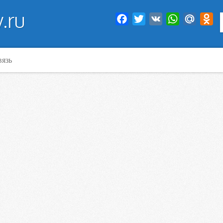
.ru
Facebook
Twitter
VK
WhatsApp
Mail.Ru
Od
вязь