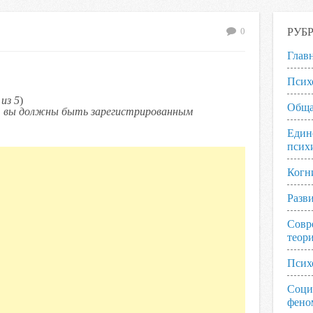
РУБ
0
Глав
Псих
из 5
)
Обща
ь, вы должны быть зарегистрированным
Един
псих
Когн
Разв
Совр
теор
Псих
Соци
фено