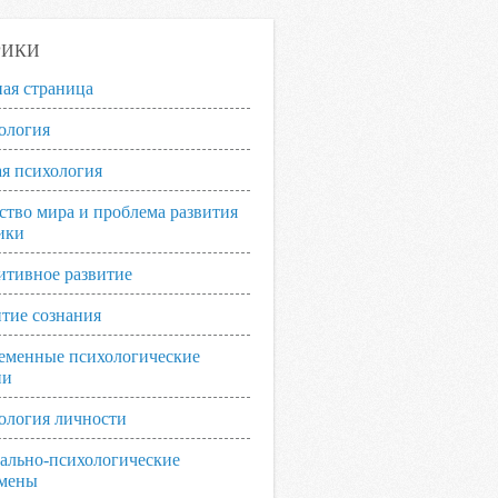
РИКИ
ная страница
ология
я психология
ство мира и проблема развития
ики
итивное развитие
итие сознания
еменные психологические
ии
ология личности
ально-психологические
мены