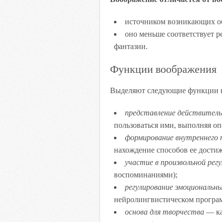
источником возникающих об
оно меньше соответствует ре
фантазии.
Функции воображения
Выделяют следующие функции 
представление действитель
пользоваться ими, выполняя о
формирование внутреннего 
нахождение способов ее достиж
участие в произвольной рег
воспоминаниями);
регулирование эмоциональн
нейролингвистическом програм
основа для творчества
— ка