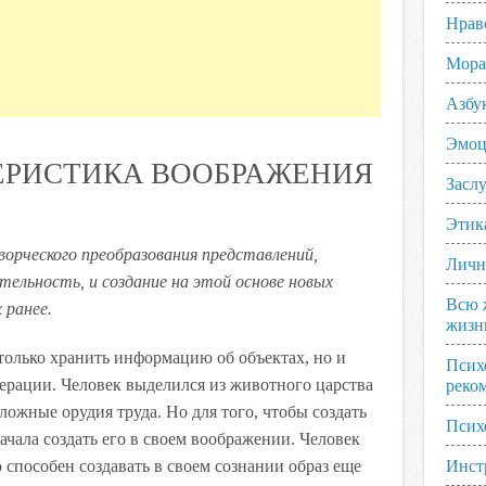
Нрав
Мора
Азбу
Эмоц
ЕРИСТИКА ВООБРАЖЕНИЯ
Заслу
Этик
орческого преобразования представлений,
Личн
льность, и создание на этой основе новых
Всю 
 ранее.
жизн
только хранить информацию об объектах, но и
Псих
ерации. Человек выделился из животного царства
реко
сложные орудия труда. Но для того, чтобы создать
Псих
чала создать его в своем воображении. Человек
 способен создавать в своем сознании образ еще
Инст