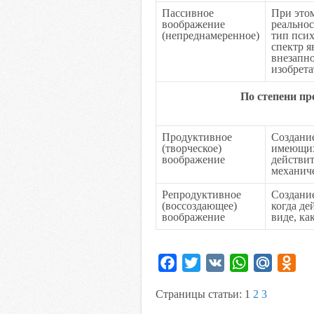
Пассивное
При этом
воображение
реальнос
(непреднамеренное)
тип пси
спектр я
внезапн
изобрета
По степени пр
Продуктивное
Создани
(творческое)
имеющих 
воображение
действит
механиче
Репродуктивное
Создание
(воссоздающее)
когда де
воображение
виде, ка
F
T
V
W
M
O
a
w
K
h
a
d
Страницы статьи:
1
2
3
c
i
a
i
n