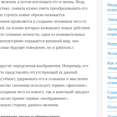
явления, а потом воплощать его в жизнь. Ведь,
Введ
ктике, сначала нужно уметь преобразовывать его
псих
х строить новые образы называется
Эмоц
жения проявляется в создании человеком чего-то
ей, на основе которых возникают новые действия
Личн
норм
ть сознания личности, один из познавательных
 неповторимо отражается внешний мир, оно
Импр
лько будущее поведение, но и работать с
Чело
Как ч
другие определения воображения. Например, его
лека
сть представлять отсутствующий (в данный
Чело
) объект, удерживать его в сознании и мысленно
созн
честве синонима использует термин «фантазия»,
создания чего-то нового, так и конечный продукт
Соци
Крит
ологии принят термин «воображение»,
льную сторону данного явления.
Поло
сприятия двумя особенностями:
Псих