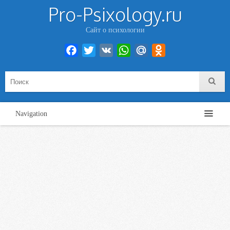
Pro-Psixology.ru
Сайт о психологии
Facebook
Twitter
VK
WhatsApp
Mail.Ru
Odnoklassniki
Navigation