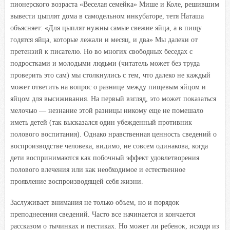
пионерского возраста «Веселая семейка» Мише и Коле, решившим
вывести цыплят дома в самодельном инкубаторе, тетя Наташа
объясняет: «Для цыплят нужны самые свежие яйца, а в пищу
годятся яйца, которые лежали и месяц, и два» Мы далеки от
претензий к писателю. Но во многих свободных беседах с
подростками и молодыми людьми (читатель может без труда
проверить это сам) мы столкнулись с тем, что далеко не каждый
может ответить на вопрос о разнице между пищевым яйцом и
яйцом для высиживания. На первый взгляд, это может показаться
мелочью — незнание этой разницы никому еще не помешало
иметь детей (так высказался один убежденный противник
полового воспитания). Однако нравственная ценность сведений о
воспроизводстве человека, видимо, не совсем одинакова, когда
дети воспринимаются как побочный эффект удовлетворения
полового влечения или как необходимое и естественное
проявление воспроизводящей себя жизни.
Заслуживает внимания не только объем, но и порядок
преподнесения сведений. Часто все начинается и кончается
рассказом о тычинках и пестиках. Но может ли ребенок, исходя из