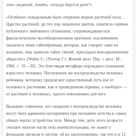
этих сведений, понять, «откуда берутся дети?».
«Особенно скандальным было открытие миром растений пола…
Царство растений, до тех пор лишенное цветов, охватила горячка
публичного любовного сближения, сопровождавшегося
фантастическим эксгибиционизмом цветения; исключением
оказались лишь
тайнобрачные
,
которые, как говорит само их
название, еще хранили тайну связей, присущую консервативному
обществу» [Walter G. (Уолтер Г.). Живой мозг. Пер. с англ. М.,
1966. с. 35—36]. Эта блестящая метафора порождена сознанием
взрослого человека. Постижение же воспроизводства человека
ребенком, которому предлагают единственный путь (не от
человека к растениям, как в приведенном отрывке, а наоборот —
от растений к человеку), просто невозможно для него.
Вызывает сомнения, что сведения о воспроизводстве человека
могут быть адекватно восприняты при незнании хотя бы в самых
общих чертах устройства тела. Между тем, дети этого возраста
считают многие части тела необязательными, не знают о
функциях органов и систем, об их расположении, так что и в 12