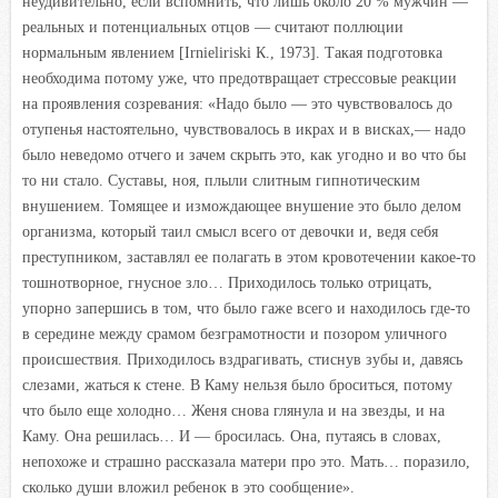
неудивительно, если вспомнить, что лишь около 20 % мужчин —
реальных и потенциальных отцов — считают поллюции
нормальным явлением [Irnieliriski К., 1973]. Такая подготовка
необходима потому уже, что предотвращает стрессовые реакции
на проявления созревания: «Надо было — это чувствовалось до
отупенья настоятельно, чувствовалось в икрах и в висках,— надо
было неведомо отчего и зачем скрыть это, как угодно и во что бы
то ни стало. Суставы, ноя, плыли слитным гипнотическим
внушением. Томящее и измождающее внушение это было делом
организма, который таил смысл всего от девочки и, ведя себя
преступником, заставлял ее полагать в этом кровотечении какое-то
тошнотворное, гнусное зло… Приходилось только отрицать,
упорно запершись в том, что было гаже всего и находилось где-то
в середине между срамом безграмотности и позором уличного
происшествия. Приходилось вздрагивать, стиснув зубы и, давясь
слезами, жаться к стене. В Каму нельзя было броситься, потому
что было еще холодно… Женя снова глянула и на звезды, и на
Каму. Она решилась… И — бросилась. Она, путаясь в словах,
непохоже и страшно рассказала матери про это. Мать… поразило,
сколько души вложил ребенок в это сообщение».