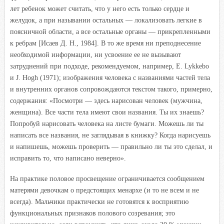
лет ребенок может считать, что у него есть только сердце и
желудок, а при назывании остальных — локализовать легкие в
поясничной области, а все остальные органы — прикрепленными
к ребрам [Исаев Д. Н., 1984]. В то же время ни преподнесение
необходимой информации, ни усвоение ее не вызывают
затруднений при подходе, рекомендуемом, например, Е. Lykkebo
и J. Hogh (1971); изображения человека с названиями частей тела
и внутренних органов сопровождаются текстом такого, примерно,
содержания: «Посмотри — здесь нарисован человек (мужчина,
женщина). Все части тела имеют свои названия. Ты их знаешь?
Попробуй нарисовать человека на листе бумаги. Можешь ли ты
написать все названия, не заглядывая в книжку? Когда нарисуешь
и напишешь, можешь проверить — правильно ли ты это сделал, и
исправить то, что написано неверно».
На практике половое просвещение ограничивается сообщением
матерями девочкам о предстоящих менархе (и то не всем и не
всегда). Мальчики практически не готовятся к восприятию
функциональных признаков полового созревания; это