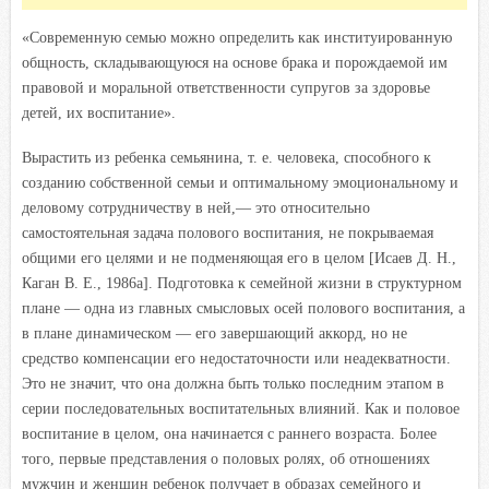
«Современную семью можно определить как институированную
общность, складывающуюся на основе брака и порождаемой им
правовой и моральной ответственности супругов за здоровье
детей, их воспитание».
Вырастить из ребенка семьянина, т. е. человека, способного к
созданию собственной семьи и оптимальному эмоциональному и
деловому сотрудничеству в ней,— это относительно
самостоятельная задача полового воспитания, не покрываемая
общими его целями и не подменяющая его в целом [Исаев Д. Н.,
Каган В. Е., 1986а]. Подготовка к семейной жизни в структурном
плане — одна из главных смысловых осей полового воспитания, а
в плане динамическом — его завершающий аккорд, но не
средство компенсации его недостаточности или неадекватности.
Это не значит, что она должна быть только последним этапом в
серии последовательных воспитательных влияний. Как и половое
воспитание в целом, она начинается с раннего возраста. Более
того, первые представления о половых ролях, об отношениях
мужчин и женщин ребенок получает в образах семейного и