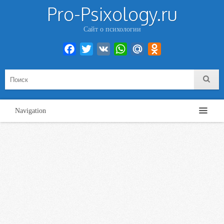
Pro-Psixology.ru
Сайт о психологии
Facebook
Twitter
VK
WhatsApp
Mail.Ru
Odnoklassniki
Navigation