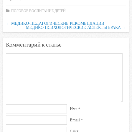
c
i
a
i
n
e
t
t
l
o
ПОЛОВОЕ ВОСПИТАНИЕ ДЕТЕЙ
b
t
s
.
k
←
МЕДИКО-ПЕДАГОГИЧЕСКИЕ РЕКОМЕНДАЦИИ
o
e
A
R
l
МЕДИКО ПСИХОЛОГИЧЕСКИЕ АСПЕКТЫ БРАКА
→
o
r
p
u
a
k
p
s
Комментарий к статье
s
n
i
k
i
Имя
*
Email
*
Сайт