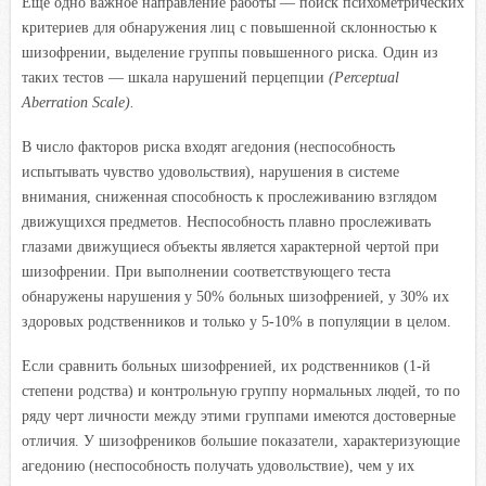
Еще одно важное направление работы — поиск психометрических
критериев для обнаружения лиц с повышенной склонностью к
шизофрении, выделение группы повышенного риска. Один из
таких тестов — шкала нарушений перцепции
(Perceptual
Aberration Scale).
В число факторов риска входят агедония (неспособность
испытывать чувство удовольствия), нарушения в системе
внимания, сниженная способность к прослеживанию взглядом
движущихся предметов. Неспособность плавно прослеживать
глазами движущиеся объекты является характерной чертой при
шизофрении. При выполнении соответствующего теста
обнаружены нарушения у 50% больных шизофренией, у 30% их
здоровых родственников и только у 5-10% в популяции в целом.
Если сравнить больных шизофренией, их родственников (1-й
степени родства) и контрольную группу нормальных людей, то по
ряду черт личности между этими группами имеются достоверные
отличия. У шизофреников большие показатели, характеризующие
агедонию (неспособность получать удовольствие), чем у их