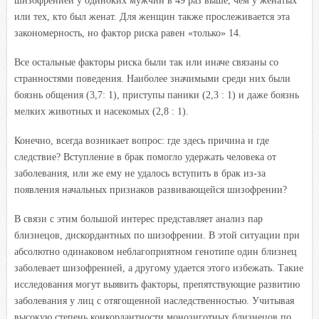
шизофренией у одиноких мужчин в 49 раз выше, чем у женатых
или тех, кто был женат. Для женщин также прослеживается эта
закономерность, но фактор риска равен «только» 14.
Все остальные факторы риска были так или иначе связаны со
странностями поведения. Наиболее значимыми среди них были
боязнь общения (3,7: 1), приступы паники (2,3 : 1) и даже боязнь
мелких животных и насекомых (2,8 : 1).
Конечно, всегда возникает вопрос: где здесь причина и где
следствие? Вступление в брак помогло удержать человека от
заболевания, или же ему не удалось вступить в брак из-за
появления начальных признаков развивающейся шизофрении?
В связи с этим большой интерес представляет анализ пар
близнецов, дискордантных по шизофрении. В этой ситуации при
абсолютно одинаковом неблагоприятном генотипе один близнец
заболевает шизофренией, а другому удается этого избежать. Такие
исследования могут выявить факторы, препятствующие развитию
заболевания у лиц с отягощенной наследственностью. Учитывая
высокую степень конкордантности монозиготных близнецов по