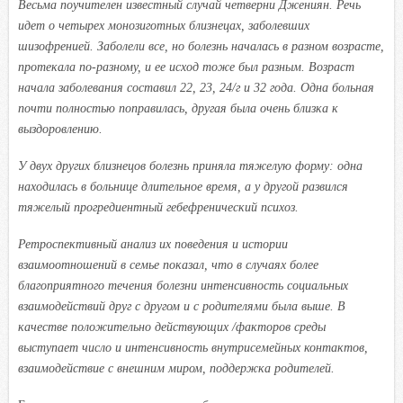
Весьма поучителен известный случай четверни Джениян. Речь
идет о четырех монозиготных близнецах, заболевших
шизофренией. Заболели все, но болезнь началась в разном возрасте,
протекала по-разному, и ее исход тоже был разным. Возраст
начала заболевания составил 22, 23, 24/г и 32 года. Одна больная
почти полностью поправилась, другая была очень близка к
выздоровлению.
У двух других близнецов болезнь приняла тяжелую форму: одна
находилась в больнице длительное время, а у другой развился
тяжелый прогредиентный гебефренический психоз.
Ретроспективный анализ их поведения и истории
взаимоотношений в семье показал, что в случаях более
благоприятного течения болезни интенсивность социальных
взаимодействий друг с другом и с родителями была выше. В
качестве положительно действующих /факторов среды
выступает число и интенсивность внутрисемейных контактов,
взаимодействие с внешним миром, поддержка родителей.