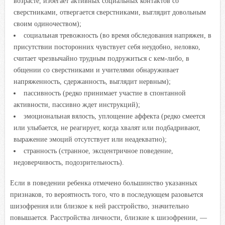
возрасте, избегает активных социальных контактов со
сверстниками, отвергается сверстниками, выглядит довольным
своим одиночеством);
социальная тревожность (во время обследования напряжен, в
присутствии посторонних чувствует себя неудобно, неловко,
считает чрезвычайно трудным подружиться с кем-либо, в
общении со сверстниками и учителями обнаруживает
напряженность, сдержанность, выглядит нервным);
пассивность (редко принимает участие в спонтанной
активности, пассивно ждет инструкций);
эмоциональная вялость, уплощение аффекта (редко смеется
или улыбается, не реагирует, когда хвалят или подбадривают,
выражение эмоций отсутствует или неадекватно);
странность (странное, эксцентричное поведение,
недоверчивость, подозрительность).
Если в поведении ребенка отмечено большинство указанных
признаков, то вероятность того, что в последующем разовьется
шизофрения или близкое к ней расстройство, значительно
повышается. Расстройства личности, близкие к шизофрении, —