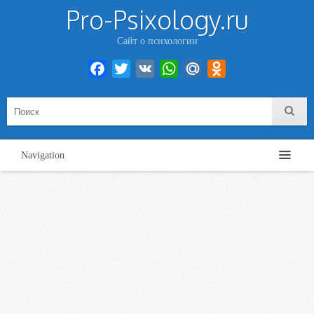
Pro-Psixology.ru
Сайт о психологии
Facebook
Twitter
VK
WhatsApp
Mail.Ru
Odnoklassniki
Navigation