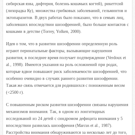
сибирская язва, дифтерия, болезнь кошачьих когтей), рикеттсий
(лихорадка Ку), множества грибковых заболеваний, гельминтов и
эктопаразитов. В двух работах было показано, что в семьях лиц,
заболевших впоследствии шизофренией, было больше контактов с
кошками в детстве (Torrey, Yolken, 2000).
Идея о том, что в развитии шизофрении определенную роль
играют перинатальные факторы, вызывающие нарушения
развития, в последнее время получает подтверждение (Verdoux et
al., 1998). Имеются указания на роль осложнений при родах,
которые вдвое повышают риск заболеваемости шизофренией, что
особенно очевидно в случаях раннего развития шизофрении.
Такая же связь отмечается для родившихся с пониженным весом
(<2500 г).
С повышенным риском развития шизофрении связаны нарушения
механизмов внимания. Так, в одном из лонгитюдных
исследований из 24 детей с синдромом дефицита внимания у 5
впоследствии развилась шизофрения (Marcus et al., 1987).
Расстройства внимания обнаруживаются за несколько лет до того,