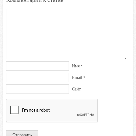
n
i
k
i
Имя
*
Email
*
Сайт