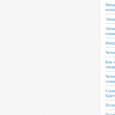
Введ
псих
Эмоц
Личн
норм
Импр
Чело
Как ч
лека
Чело
созн
Соци
Крит
Поло
Псих