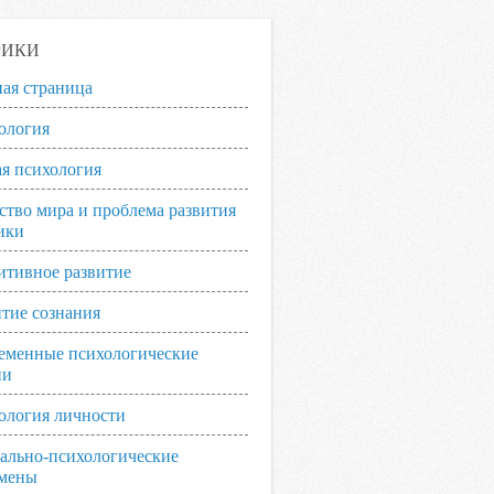
РИКИ
ная страница
ология
я психология
ство мира и проблема развития
ики
итивное развитие
итие сознания
еменные психологические
ии
ология личности
ально-психологические
мены