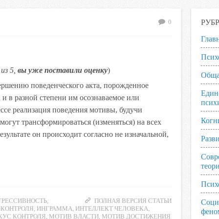
РУБ
0
Глав
Псих
из 5,
вы уже поставили оценку
)
Обща
ершению поведенческого акта, порожденное
Един
 и в разной степени им осознаваемое или
псих
ссе реализация поведения мотивы, будучи
Когн
огут трансформироваться (изменяться) на всех
езультате он происходит согласно не изначальной,
Разв
Совр
теор
Псих
ГРЕССИВНОСТЬ
,
ПОЛНАЯ ВЕРСИЯ СТАТЬИ
Соци
 КОНТРОЛЯ
,
ИНГРАММА
,
ИНТЕЛЛЕКТ ЧЕЛОВЕКА
,
фено
КУС КОНТРОЛЯ
,
МОТИВ ВЛАСТИ
,
МОТИВ ДОСТИЖЕНИЯ