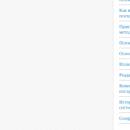
Как 
псих
Прак
мето
Псих
Осно
Иллю
Реад
Комп
посл
Исто
сост
Googl