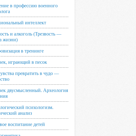
ение в профессию военного
олога
иональный интеллект
ость и алкоголь (Трезвость —
а жизни)
овизация в тренинге
век, играющий в песок
увства превратить в чудо —
рство
век двусмысленный. Археология
ания
логический психологизм.
ический анализ
вое воспитание детей
огенетика