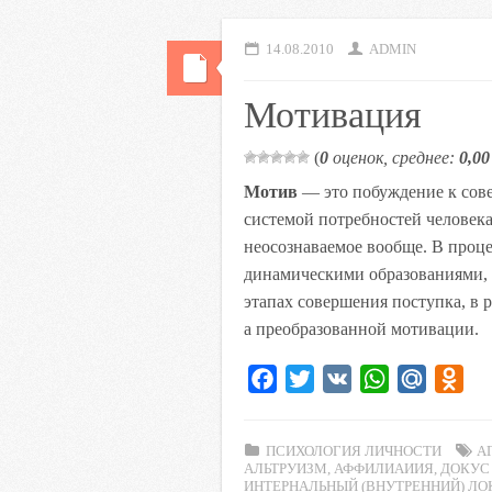
14.08.2010
ADMIN
Мотивация
(
0
оценок, среднее:
0,00
Мотив
— это побуждение к сов
системой потребностей человека
неосознаваемое вообще. В проце
динамическими образованиями, м
этапах совершения поступка, в р
а преобразованной мотивации.
F
T
V
W
M
O
a
w
K
h
a
d
c
i
a
i
n
ПСИХОЛОГИЯ ЛИЧНОСТИ
А
e
t
t
l
o
АЛЬТРУИЗМ
,
АФФИЛИАИИЯ
,
ДОКУС
ИНТЕРНАЛЬНЫЙ (ВНУТРЕННИЙ) ЛО