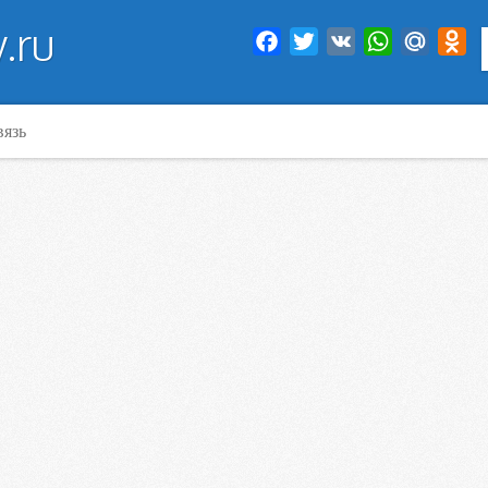
.ru
Facebook
Twitter
VK
WhatsApp
Mail.Ru
Od
вязь