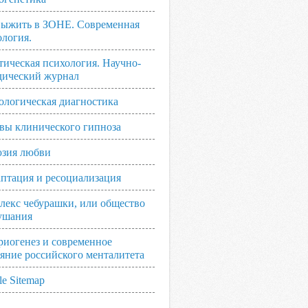
выжить в ЗОНЕ. Современная
ология.
тическая психология. Научно-
дический журнал
ологическая диагностика
вы клинического гипноза
зия любви
аптация и ресоциализация
лекс чебурашки, или общество
ушания
риогенез и современное
ояние российского менталитета
e Sitemap