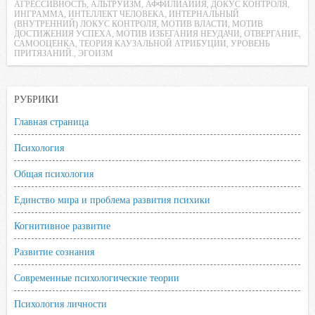
АГРЕССИВНОСТЬ
,
АЛЬТРУИЗМ
,
АФФИЛИАИИЯ
,
ДОКУС КОНТРОЛЯ
,
e
t
t
l
o
ИНГРАММА
,
ИНТЕЛЛЕКТ ЧЕЛОВЕКА
,
ИНТЕРНАЛЬНЫЙ
(ВНУТРЕННИЙ) ЛОКУС КОНТРОЛЯ
,
МОТИВ ВЛАСТИ
,
МОТИВ
b
t
s
.
k
ДОСТИЖЕНИЯ УСПЕХА
,
МОТИВ ИЗБЕГАНИЯ НЕУДАЧИ
,
ОТВЕРГАНИЕ
,
САМООЦЕНКА
,
ТЕОРИЯ КАУЗАЛЬНОЙ АТРИБУЦИИ
,
УРОВЕНЬ
o
e
A
R
l
ПРИТЯЗАНИЙ.
,
ЭГОИЗМ
o
r
p
u
a
k
p
s
РУБРИКИ
s
n
Главная страница
i
Психология
k
Общая психология
i
Единство мира и проблема развития психики
Когнитивное развитие
Развитие сознания
Современные психологические теории
Психология личности