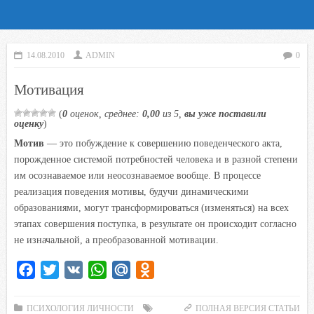
14.08.2010
ADMIN
0
Мотивация
(
0
оценок, среднее:
0,00
из 5,
вы уже поставили
оценку
)
Мотив
— это побуждение к совершению поведенческого акта,
порожденное системой потребностей человека и в разной степени
им осознаваемое или неосознаваемое вообще. В процессе
реализация поведения мотивы, будучи динамическими
образованиями, могут трансформироваться (изменяться) на всех
этапах совершения поступка, в результате он происходит согласно
не изначальной, а преобразованной мотивации.
F
T
V
W
M
O
a
w
K
h
a
d
c
i
a
i
n
ПСИХОЛОГИЯ ЛИЧНОСТИ
ПОЛНАЯ ВЕРСИЯ СТАТЬИ