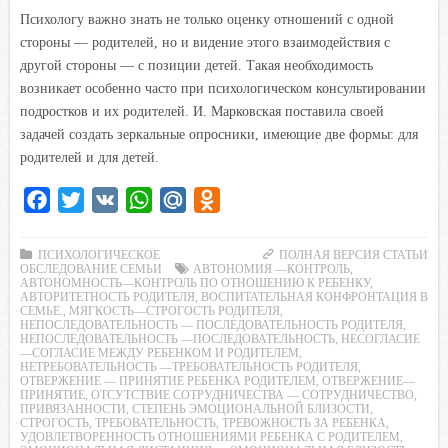
Психологу важно знать не только оценку отношений с одной
стороны — родителей, но и видение этого взаимодействия с
другой стороны — с позиции детей. Такая необходимость
возникает особенно часто при психологическом консультировании
подростков и их родителей. И. Марковская поставила своей
задачей создать зеркальные опросники, имеющие две формы: для
родителей и для детей.
F
T
V
W
M
O
a
w
K
h
a
d
c
i
a
i
n
ПСИХОЛОГИЧЕСКОЕ
ПОЛНАЯ ВЕРСИЯ СТАТЬИ
ОБСЛЕДОВАНИЕ СЕМЬИ
АВТОНОМИЯ —КОНТРОЛЬ
,
e
t
t
l
o
АВТОНОМНОСТЬ—КОНТРОЛЬ ПО ОТНОШЕНИЮ К РЕБЕНКУ
,
АВТОРИТЕТНОСТЬ РОДИТЕЛЯ
,
ВОСПИТАТЕЛЬНАЯ КОНФРОНТАЦИЯ В
b
t
s
.
k
СЕМЬЕ.
,
МЯГКОСТЬ—СТРОГОСТЬ РОДИТЕЛЯ
,
НЕПОСЛЕДОВАТЕЛЬНОСТЬ — ПОСЛЕДОВАТЕЛЬНОСТЬ РОДИТЕЛЯ
,
o
e
A
R
l
НЕПОСЛЕДОВАТЕЛЬНОСТЬ —ПОСЛЕДОВАТЕЛЬНОСТЬ
,
НЕСОГЛАСИЕ
—СОГЛАСИЕ МЕЖДУ РЕБЕНКОМ И РОДИТЕЛЕМ
o
r
p
u
a
,
НЕТРЕБОВАТЕЛЬНОСТЬ —ТРЕБОВАТЕЛЬНОСТЬ РОДИТЕЛЯ
,
k
p
s
ОТВЕРЖЕНИЕ — ПРИНЯТИЕ РЕБЕНКА РОДИТЕЛЕМ
,
ОТВЕРЖЕНИЕ—
ПРИНЯТИЕ
,
ОТСУТСТВИЕ СОТРУДНИЧЕСТВА — СОТРУДНИЧЕСТВО
,
s
ПРИВЯЗАННОСТИ
,
СТЕПЕНЬ ЭМОЦИОНАЛЬНОЙ БЛИЗОСТИ
,
СТРОГОСТЬ
,
ТРЕБОВАТЕЛЬНОСТЬ
,
ТРЕВОЖНОСТЬ ЗА РЕБЕНКА
,
n
УДОВЛЕТВОРЕННОСТЬ ОТНОШЕНИЯМИ РЕБЕНКА С РОДИТЕЛЕМ
,