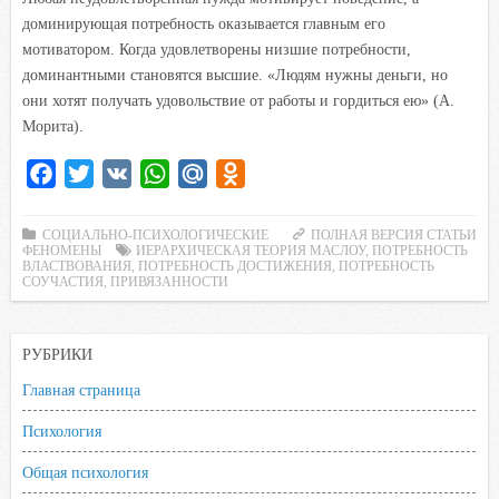
доминирующая потребность оказывается главным его
мотиватором. Когда удовлетворены низшие потребности,
доминантными становятся высшие. «Людям нужны деньги, но
они хотят получать удовольствие от работы и гордиться ею» (А.
Морита).
F
T
V
W
M
O
a
w
K
h
a
d
c
i
a
i
n
СОЦИАЛЬНО-ПСИХОЛОГИЧЕСКИЕ
ПОЛНАЯ ВЕРСИЯ СТАТЬИ
ФЕНОМЕНЫ
ИЕРАРХИЧЕСКАЯ ТЕОРИЯ МАСЛОУ
,
ПОТРЕБНОСТЬ
e
t
t
l
o
ВЛАСТВОВАНИЯ
,
ПОТРЕБНОСТЬ ДОСТИЖЕНИЯ
,
ПОТРЕБНОСТЬ
СОУЧАСТИЯ
,
ПРИВЯЗАННОСТИ
b
t
s
.
k
o
e
A
R
l
o
r
p
u
a
РУБРИКИ
k
p
s
Главная страница
s
Психология
n
i
Общая психология
k