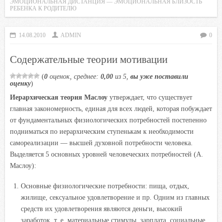
ЭМОЦИОНАЛЬНАЯ ДИСТАНЦИЯ — ЭМОЦИОНАЛЬНАЯ БЛИЗОСТЬ
i
РЕБЕНКА К РОДИТЕЛЮ
k
i
14.08.2010
ADMIN
0
Содержательные теории мотивации
(
0
оценок, среднее:
0,00
из 5,
вы уже поставили
оценку
)
Иерархическая теория Маслоу
утверждает, что существует
главная закономерность, единая для всех людей, которая побуждает
от фундаментальных физиологических потребностей постепенно
подниматься по иерархическим ступенькам к необходимости
самореализации — высшей духовной потребности человека.
Выделяется 5 основных уровней человеческих потребностей (А.
Маслоу):
Основные физиологические потребности: пища, отдых,
жилище, сексуальное удовлетворение и пр. Одним из главных
средств их удовлетворения являются деньги, высокий
заработок, т. е. материальные стимулы, зарплата, социальные