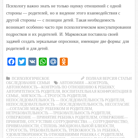
Психологу важно знать не только оценку отношений с одной
стороны — родителей, но и видение этого взаимодействия с
другой стороны — с позиции детей. Такая необходимость
возникает особенно часто при психологическом консультировании
подростков и их родителей. И. Марковская поставила своей
задачей создать зеркальные опросники, имеющие две формы: для
родителей и для детей.
F
T
V
W
M
O
a
w
K
h
a
d
c
i
a
i
n
ПСИХОЛОГИЧЕСКОЕ
ПОЛНАЯ ВЕРСИЯ СТАТЬИ
ОБСЛЕДОВАНИЕ СЕМЬИ
АВТОНОМИЯ —КОНТРОЛЬ
,
e
t
t
l
o
АВТОНОМНОСТЬ—КОНТРОЛЬ ПО ОТНОШЕНИЮ К РЕБЕНКУ
,
АВТОРИТЕТНОСТЬ РОДИТЕЛЯ
,
ВОСПИТАТЕЛЬНАЯ КОНФРОНТАЦИЯ В
b
t
s
.
k
СЕМЬЕ.
,
МЯГКОСТЬ—СТРОГОСТЬ РОДИТЕЛЯ
,
НЕПОСЛЕДОВАТЕЛЬНОСТЬ — ПОСЛЕДОВАТЕЛЬНОСТЬ РОДИТЕЛЯ
,
o
e
A
R
l
НЕПОСЛЕДОВАТЕЛЬНОСТЬ —ПОСЛЕДОВАТЕЛЬНОСТЬ
,
НЕСОГЛАСИЕ
—СОГЛАСИЕ МЕЖДУ РЕБЕНКОМ И РОДИТЕЛЕМ
o
r
p
u
a
,
НЕТРЕБОВАТЕЛЬНОСТЬ —ТРЕБОВАТЕЛЬНОСТЬ РОДИТЕЛЯ
,
k
p
s
ОТВЕРЖЕНИЕ — ПРИНЯТИЕ РЕБЕНКА РОДИТЕЛЕМ
,
ОТВЕРЖЕНИЕ—
ПРИНЯТИЕ
,
ОТСУТСТВИЕ СОТРУДНИЧЕСТВА — СОТРУДНИЧЕСТВО
,
s
ПРИВЯЗАННОСТИ
,
СТЕПЕНЬ ЭМОЦИОНАЛЬНОЙ БЛИЗОСТИ
,
СТРОГОСТЬ
,
ТРЕБОВАТЕЛЬНОСТЬ
,
ТРЕВОЖНОСТЬ ЗА РЕБЕНКА
,
n
УДОВЛЕТВОРЕННОСТЬ ОТНОШЕНИЯМИ РЕБЕНКА С РОДИТЕЛЕМ
,