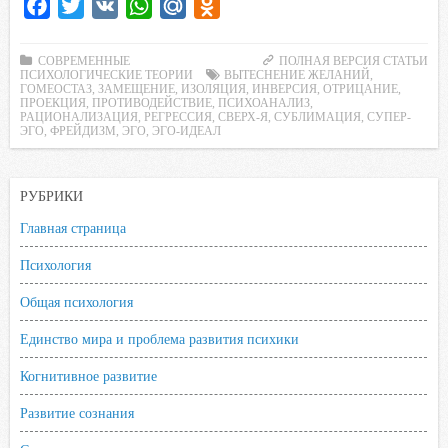
F
T
V
W
M
O
a
w
K
h
a
d
c
i
a
i
n
СОВРЕМЕННЫЕ
ПОЛНАЯ ВЕРСИЯ СТАТЬИ
ПСИХОЛОГИЧЕСКИЕ ТЕОРИИ
ВЫТЕСНЕНИЕ ЖЕЛАНИЙ
,
e
t
t
l
o
ГОМЕОСТАЗ
,
ЗАМЕЩЕНИЕ
,
ИЗОЛЯЦИЯ
,
ИНВЕРСИЯ
,
ОТРИЦАНИЕ
,
ПРОЕКЦИЯ
,
ПРОТИВОДЕЙСТВИЕ
,
ПСИХОАНАЛИЗ
,
b
t
s
.
k
РАЦИОНАЛИЗАЦИЯ
,
РЕГРЕССИЯ
,
СВЕРХ-Я
,
СУБЛИМАЦИЯ
,
СУПЕР-
ЭГО
,
ФРЕЙДИЗМ
,
ЭГО
,
ЭГО-ИДЕАЛ
o
e
A
R
l
o
r
p
u
a
k
p
s
РУБРИКИ
s
Главная страница
n
Психология
i
k
Общая психология
i
Единство мира и проблема развития психики
Когнитивное развитие
Развитие сознания