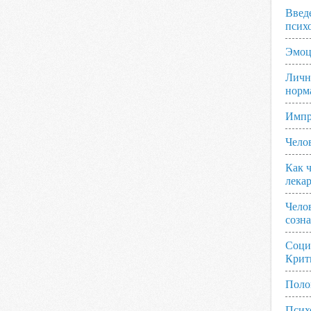
Введ
псих
Эмоц
Личн
норм
Импр
Чело
Как ч
лека
Чело
созн
Соци
Крит
Поло
Псих