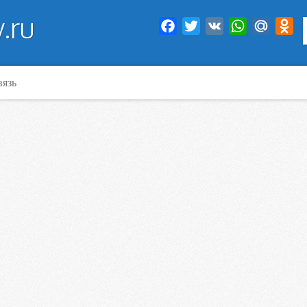
.ru
Facebook
Twitter
VK
WhatsApp
Mail.Ru
Od
вязь