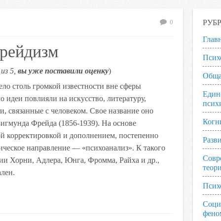
РУБ
0
Глав
фрейдизм
Псих
из 5,
вы уже поставили оценку
)
Обща
ло столь громкой известности вне сферы
Един
о идеи повлияли на искусство, литературу,
псих
и, связанные с человеком. Свое название оно
Когн
игмунда Фрейда (1856-1939). На основе
ой корректировкой и дополнением, постепенно
Разв
ическое направление — «психоанализ». К такого
Совр
ии Хорни, Адлера, Юнга, Фромма, Райха и др.,
теор
лен.
Псих
Соци
фено