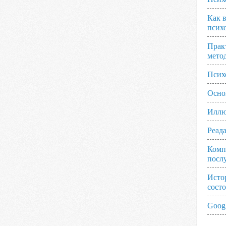
Как 
псих
Прак
мето
Псих
Осно
Иллю
Реад
Комп
посл
Исто
сост
Googl