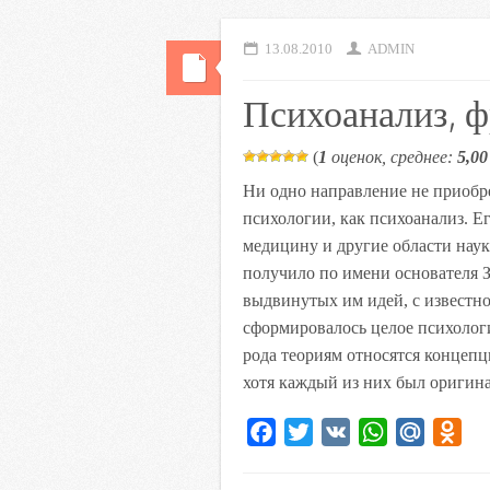
13.08.2010
ADMIN
Психоанализ, 
(
1
оценок, среднее:
5,00
Ни одно направление не приобре
психологии, как психоанализ. Ег
медицину и другие области наук
получило по имени основателя З
выдвинутых им идей, с известн
сформировалось целое психолог
рода теориям относятся концепц
хотя каждый из них был оригина
F
T
V
W
M
O
a
w
K
h
a
d
c
i
a
i
n