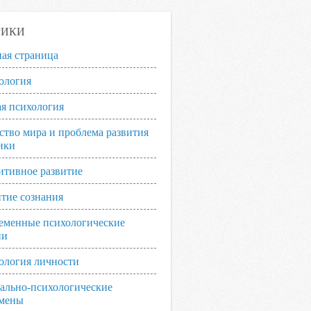
РИКИ
ная страница
ология
я психология
ство мира и проблема развития
ики
итивное развитие
итие сознания
еменные психологические
ии
ология личности
ально-психологические
мены