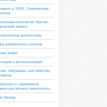
выжить в ЗОНЕ. Современная
ология.
тическая психология. Научно-
дический журнал
ологическая диагностика
вы клинического гипноза
зия любви
аптация и ресоциализация
лекс чебурашки, или общество
ушания
риогенез и современное
ояние российского менталитета
e Sitemap