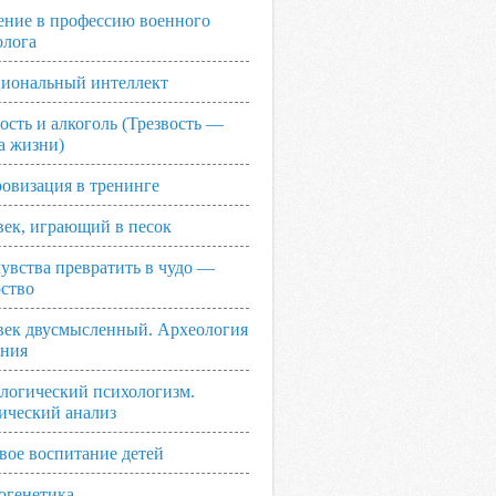
ение в профессию военного
олога
иональный интеллект
ость и алкоголь (Трезвость —
а жизни)
овизация в тренинге
век, играющий в песок
увства превратить в чудо —
рство
век двусмысленный. Археология
ания
логический психологизм.
ический анализ
вое воспитание детей
огенетика