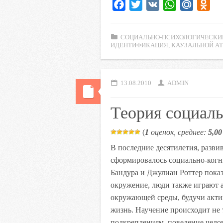
F
T
V
W
M
O
a
w
K
h
a
d
c
i
a
i
n
СОЦИАЛЬНО-ПСИХОЛОГИЧЕСКИ
e
t
t
l
o
ИДЕНТИФИКАЦИЯ
,
КАУЗАЛЬНОЙ А
b
t
s
.
k
o
e
A
R
l
o
r
p
u
a
13.08.2010
ADMIN
k
p
s
Теория социаль
s
n
(
1
оценок, среднее:
5,00
i
k
В последние десятилетия, разви
i
сформировалось социально-когн
Бандура и Джулиан Роттер показ
окружение, люди также играют 
окружающей среды, будучи акт
жизнь. Научение происходит не
подкреплениям, поведение чело