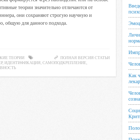
Введ
итивные теории значительно отличаются от
псих
иннера, они сохраняют строгую научную и
, общую для данного подхода.
Эмоц
Личн
норм
Импр
КИЕ ТЕОРИИ
ПОЛНАЯ ВЕРСИЯ СТАТЬИ
Р
,
ИДЕНТИФИКАЦИЯ
,
САМОПОДКРЕПЛЕНИЕ
,
Чело
ВНОСТЬ
Как ч
лека
Чело
созн
Соци
Крит
Поло
Псих