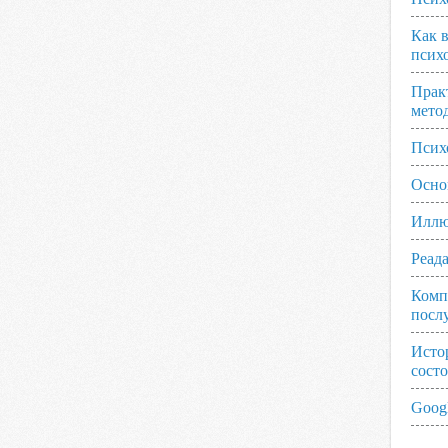
Как 
псих
Прак
мето
Псих
Осно
Иллю
Реад
Комп
посл
Исто
сост
Googl