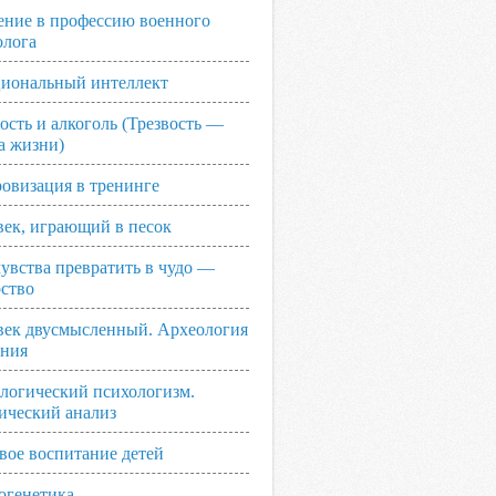
ение в профессию военного
олога
иональный интеллект
ость и алкоголь (Трезвость —
а жизни)
овизация в тренинге
век, играющий в песок
увства превратить в чудо —
рство
век двусмысленный. Археология
ания
логический психологизм.
ический анализ
вое воспитание детей
огенетика