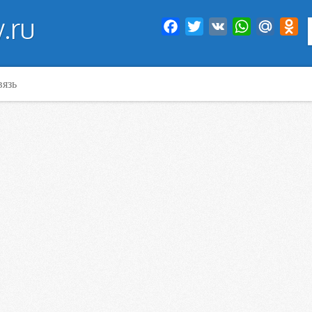
.ru
Facebook
Twitter
VK
WhatsApp
Mail.Ru
Od
вязь