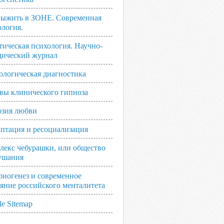
выжить в ЗОНЕ. Современная
ология.
тическая психология. Научно-
дический журнал
ологическая диагностика
вы клинического гипноза
зия любви
аптация и ресоциализация
лекс чебурашки, или общество
ушания
риогенез и современное
ояние российского менталитета
e Sitemap