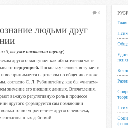
РУБ
0
Глав
познание людьми друг
Псих
ении
Обща
из 5,
вы уже поставили оценку
)
Един
псих
еком другого выступает как обязательная часть
азывают
перцепцией.
Поскольку человек вступает в
Когн
н и воспринимается партнером по общению так же.
Разв
ы, согласно С. Л. Рубинштейну, как бы «читаем»
аем значение его внешних данных. Впечатления,
Совр
грают важную регулятивную роль в процессе
теор
ании другого формируется сам познающий
Псих
сколько точно «прочтение» другого человека,
м согласованных действий.
Соци
фено