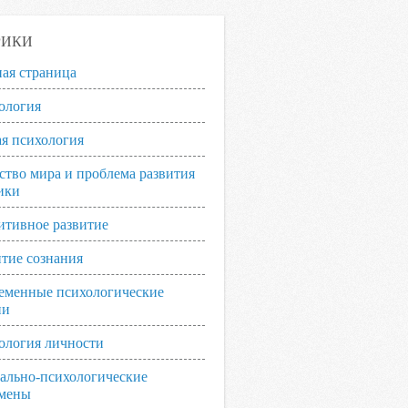
РИКИ
ная страница
ология
я психология
ство мира и проблема развития
ики
итивное развитие
итие сознания
еменные психологические
ии
ология личности
ально-психологические
мены