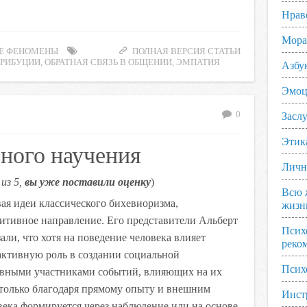
Нрав
Мора
Е ФЕНОМЕНЫ
ПОЛНАЯ ВЕРСИЯ СТАТЬИ
ТРИБУЦИИ
,
ОБРАТНАЯ СВЯЗЬ В ОБЩЕНИИ
,
ЭМПАТИЯ
Азбу
Эмоц
0
Заслу
Этик
ного научения
Личн
из 5,
вы уже поставили оценку
)
Всю 
вая идеи классического бихевиоризма,
жизн
итивное направление. Его представители Альберт
Псих
али, что хотя на поведение человека влияет
реко
активную роль в создании социальной
Псих
ивными участниками событий, влияющих на их
 только благодаря прямому опыту и внешним
Инст
века формируется через наблюдение или на основе