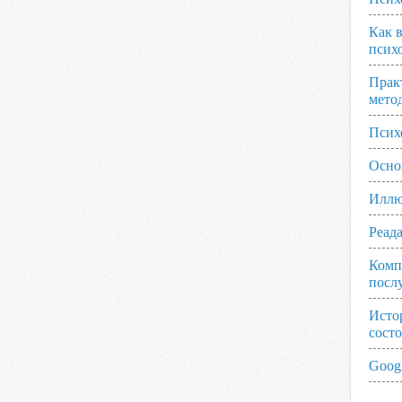
Как 
псих
Прак
мето
Псих
Осно
Иллю
Реад
Комп
посл
Исто
сост
Googl