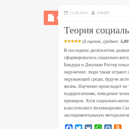
13.08.2010
ADMIN
Теория социаль
(
1
оценок, среднее:
5,00
В последние десятилетия, разви
сформировалось социально-когн
Бандура и Джулиан Роттер показ
окружение, люди также играют 
окружающей среды, будучи акт
жизнь. Научение происходит не
подкреплениям, поведение чело
примеров. Хотя социально-когн
классического бихевиоризма Ск
экспериментальную методологию
F
T
V
W
M
O