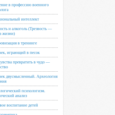
ение в профессию военного
олога
иональный интеллект
ость и алкоголь (Трезвость —
а жизни)
овизация в тренинге
век, играющий в песок
увства превратить в чудо —
рство
век двусмысленный. Археология
ания
логический психологизм.
ический анализ
вое воспитание детей
огенетика