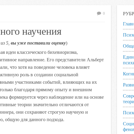
РУБ
0
Глав
ного научения
Псих
из 5,
вы уже поставили оценку
)
Обща
вая идеи классического бихевиоризма,
Един
итивное направление. Его представители Альберт
псих
али, что хотя на поведение человека влияет
Когн
активную роль в создании социальной
ивными участниками событий, влияющих на их
Разв
 только благодаря прямому опыту и внешним
Совр
века формируется через наблюдение или на основе
теор
итивные теории значительно отличаются от
иннера, они сохраняют строгую научную и
Псих
, общую для данного подхода.
Соци
фено