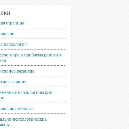
РИКИ
ная страница
ология
я психология
ство мира и проблема развития
ики
итивное развитие
итие сознания
еменные психологические
ии
ология личности
ально-психологические
мены