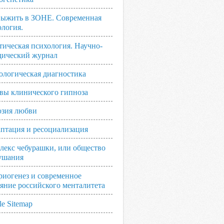
выжить в ЗОНЕ. Современная
ология.
тическая психология. Научно-
дический журнал
ологическая диагностика
вы клинического гипноза
зия любви
аптация и ресоциализация
лекс чебурашки, или общество
ушания
риогенез и современное
ояние российского менталитета
e Sitemap