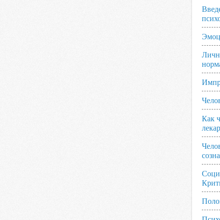
Введ
псих
Эмоц
Личн
норм
Импр
Чело
Как ч
лека
Чело
созн
Соци
Крит
Поло
Псих