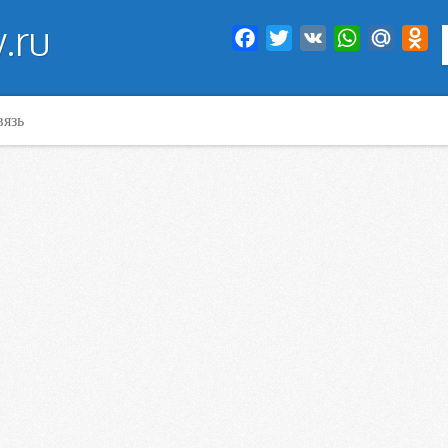
.ru
Facebook
Twitter
VK
WhatsApp
Mail.Ru
Od
вязь