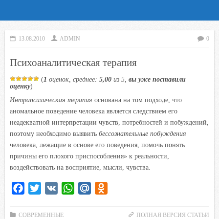
13.08.2010
ADMIN
0
Психоаналитическая терапия
(
1
оценок, среднее:
5,00
из 5,
вы уже поставили
оценку
)
Интрапсихическая терапия
основана на том подходе, что
аномальное поведение человека является следствием его
неадекватной интерпретации чувств, потребностей и побуждений,
поэтому необходимо выявить
бессознательные побуждения
человека, лежащие в основе его поведения, помочь понять
причины его плохого приспособления» к реальности,
воздействовать на восприятие, мысли, чувства.
F
T
V
W
M
O
a
w
K
h
a
d
c
i
a
i
n
СОВРЕМЕННЫЕ
ПОЛНАЯ ВЕРСИЯ СТАТЬИ