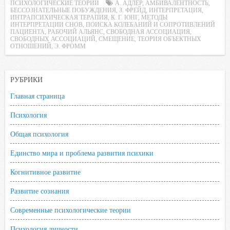
ПСИХОЛОГИЧЕСКИЕ ТЕОРИИ
А. АДЛЕР
,
АМБИВАЛЕНТНОСТЬ
,
e
t
t
l
o
БЕССОЗНАТЕЛЬНЫЕ ПОБУЖДЕНИЯ
,
З. ФРЕЙД
,
ИНТЕРПРЕТАЦИЯ
,
ИНТРАПСИХИЧЕСКАЯ ТЕРАПИЯ
,
К. Г. ЮНГ
,
МЕТОДЫ
b
t
s
.
k
ИНТЕРПРЕТАЦИИ СНОВ
,
ПОИСКА КОЛЕБАНИЙ И СОПРОТИВЛЕНИЙ
ПАЦИЕНТА
,
РАБОЧИЙ АЛЬЯНС
,
СВОБОДНАЯ АССОЦИАЦИЯ
,
o
e
A
R
l
СВОБОДНЫХ АССОЦИАЦИЙ
,
СМЕЩЕНИЕ
,
ТЕОРИЯ ОБЪЕКТНЫХ
ОТНОШЕНИЙ
o
r
,
Э. ФРОММ
p
u
a
k
p
s
s
РУБРИКИ
n
Главная страница
i
k
Психология
i
Общая психология
Единство мира и проблема развития психики
Когнитивное развитие
Развитие сознания
Современные психологические теории
Психология личности