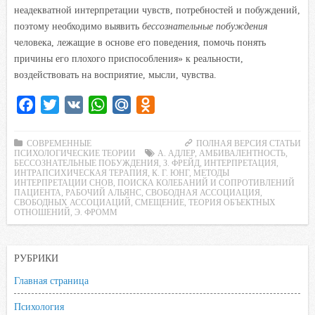
неадекватной интерпретации чувств, потребностей и побуждений,
поэтому необходимо выявить
бессознательные побуждения
человека, лежащие в основе его поведения, помочь понять
причины его плохого приспособления» к реальности,
воздействовать на восприятие, мысли, чувства.
F
T
V
W
M
O
a
w
K
h
a
d
c
i
a
i
n
СОВРЕМЕННЫЕ
ПОЛНАЯ ВЕРСИЯ СТАТЬИ
ПСИХОЛОГИЧЕСКИЕ ТЕОРИИ
А. АДЛЕР
,
АМБИВАЛЕНТНОСТЬ
,
e
t
t
l
o
БЕССОЗНАТЕЛЬНЫЕ ПОБУЖДЕНИЯ
,
З. ФРЕЙД
,
ИНТЕРПРЕТАЦИЯ
,
ИНТРАПСИХИЧЕСКАЯ ТЕРАПИЯ
,
К. Г. ЮНГ
,
МЕТОДЫ
b
t
s
.
k
ИНТЕРПРЕТАЦИИ СНОВ
,
ПОИСКА КОЛЕБАНИЙ И СОПРОТИВЛЕНИЙ
ПАЦИЕНТА
,
РАБОЧИЙ АЛЬЯНС
,
СВОБОДНАЯ АССОЦИАЦИЯ
,
o
e
A
R
l
СВОБОДНЫХ АССОЦИАЦИЙ
,
СМЕЩЕНИЕ
,
ТЕОРИЯ ОБЪЕКТНЫХ
ОТНОШЕНИЙ
o
r
,
Э. ФРОММ
p
u
a
k
p
s
s
РУБРИКИ
n
Главная страница
i
k
Психология