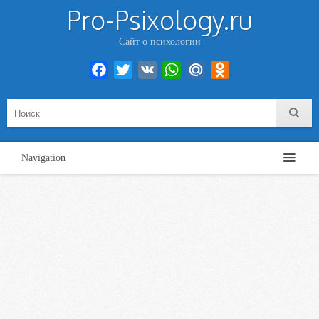
Pro-Psixology.ru
Сайт о психологии
Facebook
Twitter
VK
WhatsApp
Mail.Ru
Odnoklassniki
Navigation