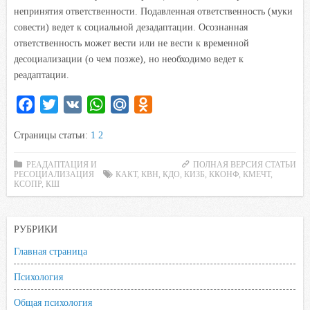
непринятия ответственности. Подавленная ответственность (муки
совести) ведет к социальной дезадаптации. Осознанная
ответственность может вести или не вести к временной
десоциализации (о чем позже), но необходимо ведет к
реадаптации.
F
T
V
W
M
O
a
w
K
h
a
d
Страницы статьи:
1
2
c
i
a
i
n
e
t
t
l
o
РЕАДАПТАЦИЯ И
ПОЛНАЯ ВЕРСИЯ СТАТЬИ
РЕСОЦИАЛИЗАЦИЯ
b
t
s
КАКТ
.
,
КВН
k
,
КДО
,
КИЗБ
,
ККОНФ
,
КМЕЧТ
,
КСОПР
,
КШ
o
e
A
R
l
o
r
p
u
a
РУБРИКИ
k
p
s
s
Главная страница
n
Психология
i
k
Общая психология