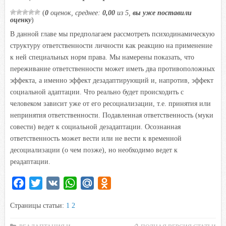
(
0
оценок, среднее:
0,00
из 5,
вы уже поставили
оценку
)
В данной главе мы предполагаем рассмотреть психодинамическую
структуру ответственности личности как реакцию на применение
к ней специальных норм права. Мы намерены показать, что
переживание ответственности может иметь два противоположных
эффекта, а именно эффект дезадаптирующий и, напротив, эффект
социальной адаптации. Что реально будет происходить с
человеком зависит уже от его ресоциализации, т.е. принятия или
непринятия ответственности. Подавленная ответственность (муки
совести) ведет к социальной дезадаптации. Осознанная
ответственность может вести или не вести к временной
десоциализации (о чем позже), но необходимо ведет к
реадаптации.
F
T
V
W
M
O
a
w
K
h
a
d
Страницы статьи:
1
2
c
i
a
i
n
e
t
t
l
o