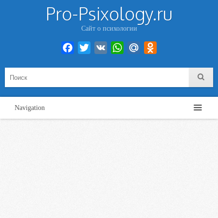
Pro-Psixology.ru
Сайт о психологии
Facebook
Twitter
VK
WhatsApp
Mail.Ru
Odnoklassniki
Navigation