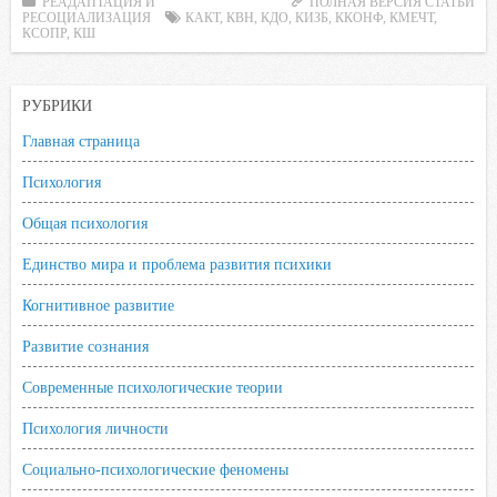
РЕАДАПТАЦИЯ И
ПОЛНАЯ ВЕРСИЯ СТАТЬИ
РЕСОЦИАЛИЗАЦИЯ
b
t
s
КАКТ
.
,
КВН
k
,
КДО
,
КИЗБ
,
ККОНФ
,
КМЕЧТ
,
КСОПР
,
КШ
o
e
A
R
l
o
r
p
u
a
РУБРИКИ
k
p
s
s
Главная страница
n
Психология
i
k
Общая психология
i
Единство мира и проблема развития психики
Когнитивное развитие
Развитие сознания
Современные психологические теории
Психология личности
Социально-психологические феномены